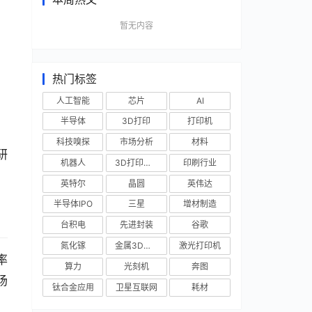
暂无内容
热门标签
人工智能
芯片
AI
半导体
3D打印
打印机
科技嗅探
市场分析
材料
研
机器人
3D打印技术
印刷行业
英特尔
晶圆
英伟达
半导体IPO
三星
增材制造
台积电
先进封装
谷歌
氮化镓
金属3D打印
激光打印机
率
算力
光刻机
奔图
场
钛合金应用
卫星互联网
耗材