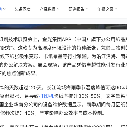
选
头条深度
产经数据
研选报告
创投之窗
，破解高湿环境打印痛点
际印刷技术展览会上，金光集团APP（中国）旗下办公用纸品
季配方"。这款专为高湿度环境设计的特种纸张，凭借其独创
气候下纸张吸水变形、卡纸晕墨等行业难题，为沿江沿海、雨
的办公解决方案。展会现场，该产品凭借卓越性能引发行业
下的焦点创新成果。
%的天数超过120天，长江流域梅雨季节湿度峰值可达90%
吸湿膨胀，易导致
打印机
卡纸率提升30%-50%，文字晕染
跨国企业华南分公司的设备维护数据显示，雨季期间每月因纸
维修频次提升40%，严重影响办公效率与成本控制。