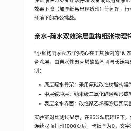
传统解决方案如加装除湿设备或选用加厚纸
效果下降（加厚纸易出现透印）等问题。行
环境下的办公挑战。
亲水-疏水双效涂层重构纸张物理
"小钢炮雨季配方"的核心在于其独创的"动
合涂层，由亲水性聚丙烯酸酯基团与长链氟
制：
底层疏水骨架：采用氟硅改性树脂构建致
中层缓冲层：纳米级二氧化硅颗粒形成
表层亲水界面：改性聚乙烯醇涂层实现
实验室对比测试显示，在85%湿度环境下，传
连续双面打印1000页后，卡纸率为0，文