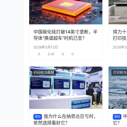
中国碳化硅打破14英寸垄断，半
得力十
导体“换道超车”时机已至？
打印技
打破外
2026年3月13日
2026年
0
3.1K
0
0
打印机与耗材
打印机与
我为什么在纳思达巨亏时，
原创
原创
依然选择看好它？
它？