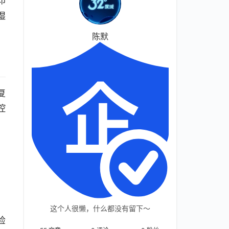
印
湿
陈默
复
控
；
这个人很懒，什么都没有留下～
检