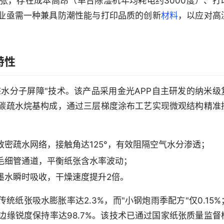
张，存在成本高昂（单台除湿机年均耗电约3000度）、打
业亟需一种兼具防潮性能与打印品质的创新
材料
，以应对高
特性
态水分子屏障"技术。该产品采用金光APP自主研发的纳米级
碳疏水烷基构成，通过三层梯度涂布工艺实现微观结构精准
密疏水网络，接触角达125°，有效阻隔空气水分渗透；
毛细管通道，平衡纸张含水率波动；
墨水瞬时吸收，干燥速度提升2倍。
统纸张吸水膨胀率达2.3%，而"小钢炮雨季配方"仅0.15%
字边缘锐度保持率达98.7%。该技术已通过国家纸张质量监督