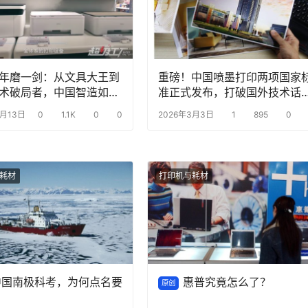
年磨一剑：从文具大王到
重磅！中国喷墨打印两项国家
术破局者，中国智造如何
准正式发布，打破国外技术话
资垄断？
权
3月13日
0
1.1K
0
0
2026年3月3日
1
895
0
耗材
打印机与耗材
中国南极科考，为何点名要
惠普究竟怎么了？
原创