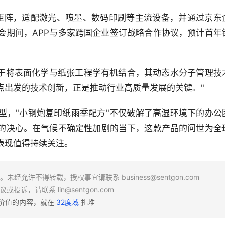
全规格矩阵，适配激光、喷墨、数码印刷等主流设备，并通过京东
会期间，APP与多家跨国企业签订战略合作协议，预计首年
在于将表面化学与纸张工程学有机结合，其动态水分子管理技
点出发的技术创新，正是推动行业高质量发展的关键。"
型，"小钢炮复印纸雨季配方"不仅破解了高湿环境下的办公
的决心。在气候不确定性加剧的当下，这款产品的问世为全
表现值得持续关注。
场。未经允许不得转载，授权事宜请联系
business@sentgon.com
异议或投诉，请联系
lin@sentgon.com
有价值的内容，就在
32度域
扎堆