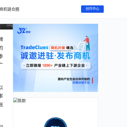
商机链合圈
创作中心
牌
的
季
广
以
率
张