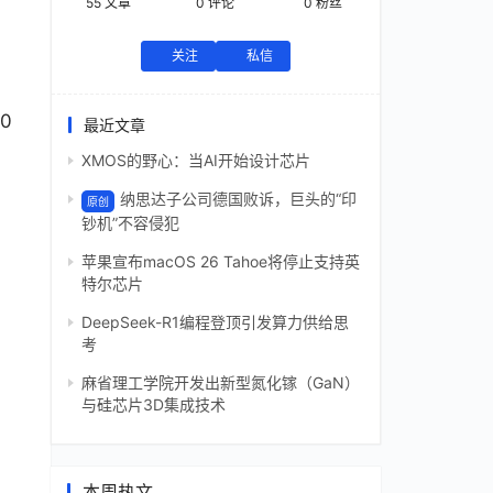
55
文章
0
评论
0
粉丝
关注
私信
0
最近文章
XMOS的野心：当AI开始设计芯片
纳思达子公司德国败诉，巨头的“印
原创
钞机”不容侵犯
苹果宣布macOS 26 Tahoe将停止支持英
特尔芯片
DeepSeek-R1编程登顶引发算力供给思
考
麻省理工学院开发出新型氮化镓（GaN）
与硅芯片3D集成技术
本周热文