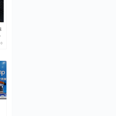
标
语
0