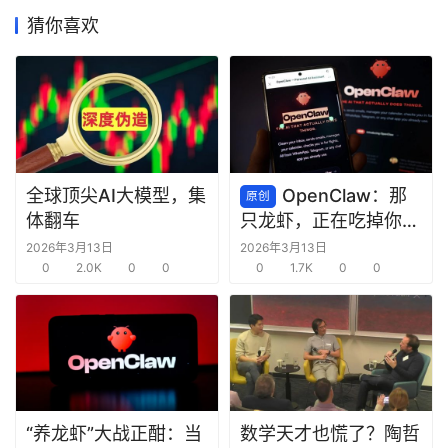
猜你喜欢
商
机
链
合
圈
全球顶尖AI大模型，集
OpenClaw：那
原创
体翻车
只龙虾，正在吃掉你的
脑子
2026年3月13日
2026年3月13日
0
2.0K
0
0
0
1.7K
0
0
“养龙虾”大战正酣：当
数学天才也慌了？陶哲