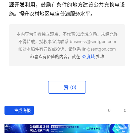
条
源开发利用，
鼓励有条件的地方建设公共充换电设
深
施。提升农村地区电信普遍服务水平。
度
产
本内容为作者独立观点，不代表32度域立场。未经允许
经
不得转载，授权事宜请联系
business@sentgon.com
数
如对本稿件有异议或投诉，请联系
lin@sentgon.com
据
👍喜欢有价值的内容，就在
32度域
扎堆
研
选
报
赞
(0)
告
创
生成海报
0
0
投
之
窗