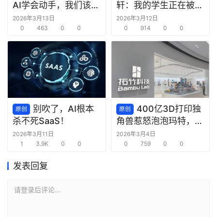
AI学会动手，我们该欢
轩：我的学生正在被
呼还是警惕？
AI“毁掉”
2026年3月13日
2026年3月12日
0
463
0
0
0
914
0
0
别吹了，AI根本
400亿3D打印独
原创
原创
杀不死SaaS！
角兽惹怒泡泡玛特，明
星公司背后的版权隐忧
2026年3月11日
2026年3月4日
1
3.9K
0
0
0
759
0
0
发表回复
请登录后评论...