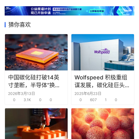
猜你喜欢
中国碳化硅打破14英
Wolfspeed 积极重组
寸垄断，半导体“换道
谋发展，碳化硅巨头未
超车”时机已至？
来可期
2026年3月13日
2025年6月23日
0
3.1K
0
0
0
607
1
0