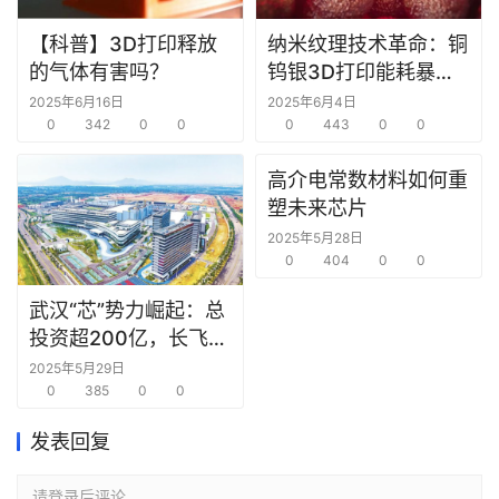
【科普】3D打印释放
纳米纹理技术革命：铜
的气体有害吗？
钨银3D打印能耗暴降
60%，精度飙升！
2025年6月16日
2025年6月4日
0
342
0
0
0
443
0
0
高介电常数材料如何重
塑未来芯片
2025年5月28日
0
404
0
0
武汉“芯”势力崛起：总
投资超200亿，长飞先
进武汉基地首片6英寸
2025年5月29日
SiC晶圆成功下线！
0
385
0
0
发表回复
请登录后评论...