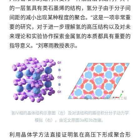
快
的一层氢具有类石墨烯的结构，氢分子由于分子间
报
间距的减小出现某种程度的聚合。“这是一项非常重
要的研究，对于进一步理解氢的高压结构以及对未
资
来理论和实验协作探索金属氢的本质都具有重要的
讯
指导意义。”刘寒雨教授表示。
精
选
头
条
深
度
产
氢IV相的晶体结构示意图（左）及对该结构的路径积分分子动力学
经
模拟（右）。由论文原图3a和3b改编。
数
据
利用晶体学方法直接证明氢在高压下形成聚合形