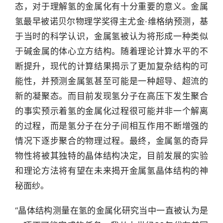
态，对于理解氢的金属化有十分重要的意义。金属
研
氢最早被诺贝尔物理学奖得主尤金·维格纳预测，基
选
于当时的科学认识，金属氢被认为将形成一种类似
报
于碱金属的体心立方结构。随着理论计算水平的不
告
断提升，现代的计算结果揭示了更加复杂结构的可
创
能性，并预测金属氢甚至可能是一种超导、超流的
投
新的凝聚态。而目前发现氢分子在高压下发生聚合
之
的事实预示着氢的金属化过程很可能并非一个解离
窗
的过程，而是氢分子在分子间相互作用不断增强的
情况下逐步聚合的物理过程。最终，金属氢的奇异
商
机
物性将被其独特的晶体结构决定，目前发展的实验
链
和理论方法将有望在未来揭开金属氢晶体结构的神
合
秘面纱。
圈
“晶体结构测量在氢的金属化研究当中一直被认为是