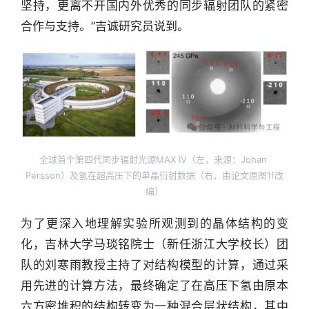
坚持，更离不开国内外优秀的同步辐射团队的紧密
合作与支持。”吉诚研究员说到。
全球首个第四代同步辐射光源MAX IV（左，来源：Johan 
Persson）及氢在超高压下的单晶衍射数据（右，由论文原图1f改
编）
为了更深入地理解实验所观测到的晶体结构的变
化，吉林大学马琰铭院士（新任浙江大学校长）团
队的刘寒雨教授主持了对结构模型的计算，通过采
用先进的计算方法，最终确定了在高压下氢由原本
行
六方密堆积的结构转变为一种混合层状结构，其中
业