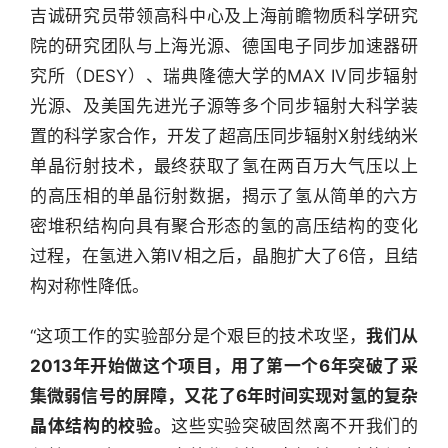
吉诚研究员带领高科中心及上海前瞻物质科学研究
院的研究团队与上海光源、德国电子同步加速器研
究所（DESY）、瑞典隆德大学的MAX IV同步辐射
光源、及美国先进光子源等多个同步辐射大科学装
置的科学家合作，开发了超高压同步辐射X射线纳米
单晶衍射技术，最终获取了氢在两百万大气压以上
的高压相的单晶衍射数据，揭示了氢从简单的六方
密堆积结构向具有聚合形态的氢的高压结构的变化
过程，在氢进入第IV相之后，晶胞扩大了6倍，且结
构对称性降低。
“这项工作的实验部分是个艰巨的技术攻坚，
我们从
2013
年开始做这个项目，用了第一个
6年突破了采
集微弱信号的屏障，又花了6年时间实现对氢的复杂
晶体结构的校验
。
这些实验突破固然离不开我们的