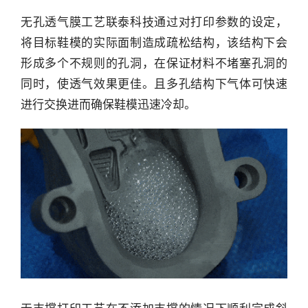
无孔透气膜工艺联泰科技通过对打印参数的设定，
将目标鞋模的实际面制造成疏松结构，该结构下会
形成多个不规则的孔洞，在保证材料不堵塞孔洞的
行
同时，使透气效果更佳。且多孔结构下气体可快速
业
进行交换进而确保鞋模迅速冷却。
快
报
资
讯
精
选
头
条
深
度