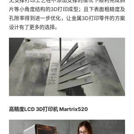
无支撑打印工艺在不添加支撑的情况下顺利完成斜
片等小角度结构的3D打印成型；且下表面粗糙度及
产
孔隙率得到进一步优化，让金属3D打印零件的方案
经
设计有了更多的选择。
数
据
研
选
报
告
创
投
之
高精度LCD 3D打印机 Martrix520
窗
商