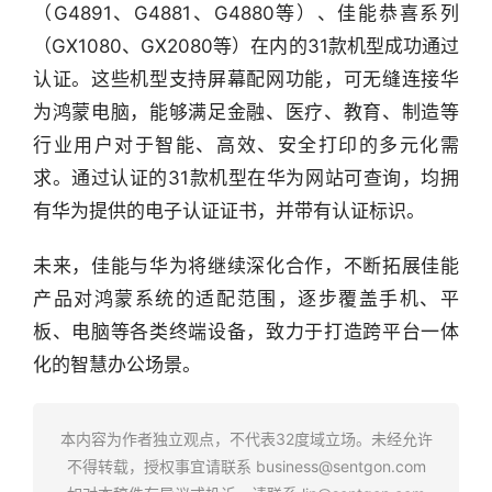
（G4891、G4881、G4880等）、佳能恭喜系列
研
（GX1080、GX2080等）在内的31款机型成功通过
选
报
认证。这些机型支持屏幕配网功能，可无缝连接华
告
为鸿蒙电脑，能够满足金融、医疗、教育、制造等
行业用户对于智能、高效、安全打印的多元化需
创
求。通过认证的31款机型在华为网站可查询，均拥
投
有华为提供的电子认证证书，并带有认证标识。
之
窗
未来，佳能与华为将继续深化合作，不断拓展佳能
产品对鸿蒙系统的适配范围，逐步覆盖手机、平
商
机
板、电脑等各类终端设备，致力于打造跨平台一体
链
化的智慧办公场景。
合
圈
本内容为作者独立观点，不代表32度域立场。未经允许
不得转载，授权事宜请联系
business@sentgon.com