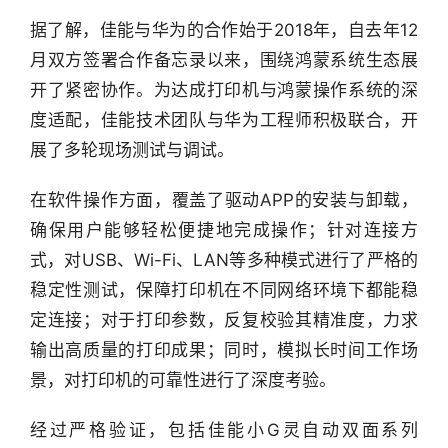
快
据了解，佳能与华为的合作始于2018年，自去年12
报
月双方签署合作备忘录以来，围绕鸿蒙系统生态展
资
开了紧密协作。为达成打印机与鸿蒙操作系统的深
讯
度适配，佳能技术团队与华为工程师积极联合，开
精
展了多轮现场测试与调试。
选
在软件操作方面，覆盖了驱动APP的安装与卸载，
头
确保用户能够轻松便捷地完成操作；针对连接方
条
式，对USB、Wi-Fi、LAN等多种模式进行了严格的
深
度
稳定性测试，保障打印机在不同网络环境下都能稳
定连接；对于打印参数，反复校验其精准度，力求
产
输出高质量的打印成果；同时，模拟长时间工作场
经
景，对打印机的可靠性进行了深度考验。
数
据
经过严格验证，包括佳能小G灵自动双面系列