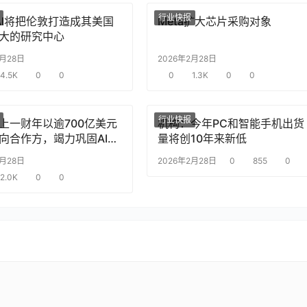
行业快报
nAI将把伦敦打造成其美国
Meta扩大芯片采购对象
大的研究中心
2月28日
2026年2月28日
4.5K
0
0
0
1.3K
0
0
行业快报
上一财年以逾700亿美元
机构：今年PC和智能手机出货
向合作方，竭力巩固AI芯
量将创10年来新低
2月28日
2026年2月28日
0
855
0
2.0K
0
0