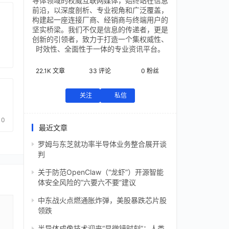
导体领域的权威互联网媒体，始终站在信息
前沿，以深度剖析、专业视角和广泛覆盖，
构建起一座连接厂商、经销商与终端用户的
坚实桥梁。我们不仅是信息的传递者，更是
创新的引领者，致力于打造一个集权威性、
时效性、全面性于一体的专业资讯平台。
22.1K
文章
33
评论
0
粉丝
关注
私信
0
最近文章
罗姆与东芝就功率半导体业务整合展开谈
判
关于防范OpenClaw（“龙虾”）开源智能
体安全风险的“六要六不要”建议
中东战火点燃通胀炸弹，美股暴跌芯片股
领跌
半导体成像技术迎来“显微镜时刻”：人类