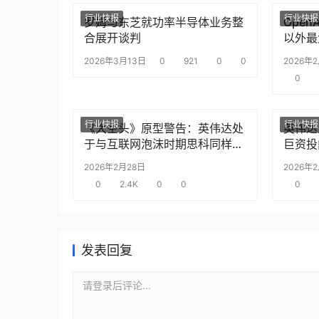
行业快报
行业快报
罗姆与东芝就功率半导体业务整
Ope
合展开谈判
以外最
2026年3月13日
0
921
0
0
2026年
0
行业快报
行业快报
《大空头》原型警告：英伟达处
英伟达
于与互联网泡沫时期思科同样的
巨资投
“危险境地”
片需求
2026年2月28日
2026年
0
2.4K
0
0
0
发表回复
请登录后评论...