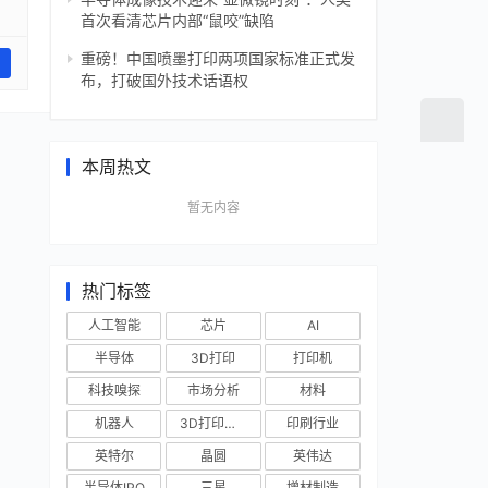
首次看清芯片内部“鼠咬”缺陷
重磅！中国喷墨打印两项国家标准正式发
布，打破国外技术话语权
本周热文
暂无内容
热门标签
人工智能
芯片
AI
半导体
3D打印
打印机
科技嗅探
市场分析
材料
机器人
3D打印技术
印刷行业
英特尔
晶圆
英伟达
半导体IPO
三星
增材制造