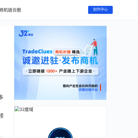
商机链合圈
创作中心
多
，
领