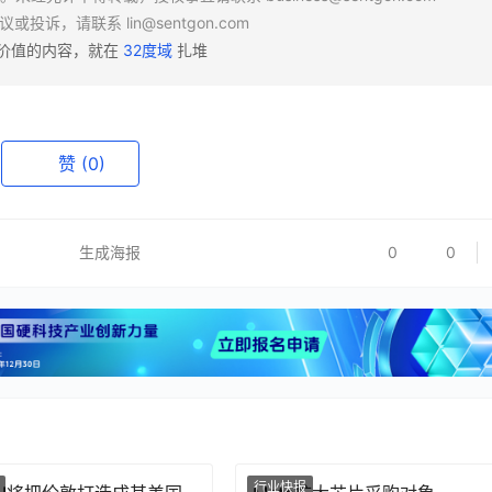
异议或投诉，请联系
lin@sentgon.com
有价值的内容，就在
32度域
扎堆
赞
(0)
生成海报
0
0
行业快报