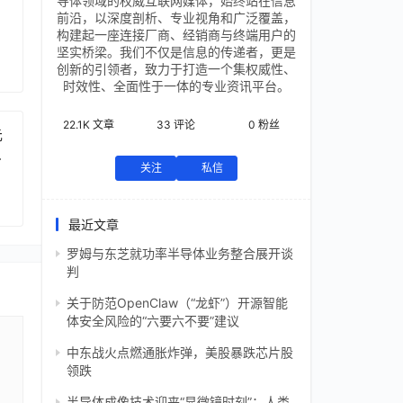
导体领域的权威互联网媒体，始终站在信息
前沿，以深度剖析、专业视角和广泛覆盖，
构建起一座连接厂商、经销商与终端用户的
坚实桥梁。我们不仅是信息的传递者，更是
创新的引领者，致力于打造一个集权威性、
时效性、全面性于一体的专业资讯平台。
22.1K
文章
33
评论
0
粉丝
元
芯
关注
私信
最近文章
罗姆与东芝就功率半导体业务整合展开谈
判
关于防范OpenClaw（“龙虾”）开源智能
体安全风险的“六要六不要”建议
中东战火点燃通胀炸弹，美股暴跌芯片股
领跌
半导体成像技术迎来“显微镜时刻”：人类