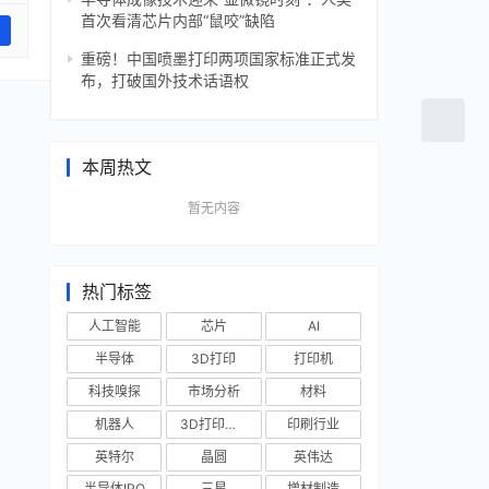
首次看清芯片内部“鼠咬”缺陷
重磅！中国喷墨打印两项国家标准正式发
布，打破国外技术话语权
本周热文
暂无内容
热门标签
人工智能
芯片
AI
半导体
3D打印
打印机
科技嗅探
市场分析
材料
机器人
3D打印技术
印刷行业
英特尔
晶圆
英伟达
半导体IPO
三星
增材制造