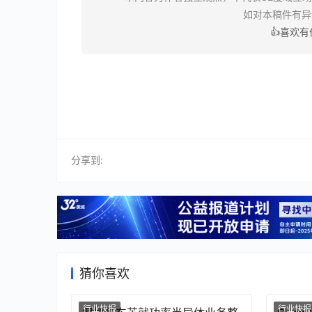
如对本稿件有
👍喜欢
分享到:
猜你喜欢
行业快报
行业快报