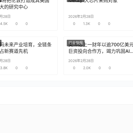
nAI将把伦敦打造成其美国
Meta扩大芯片采购对象
大的研究中心
2月28日
2026年2月28日
4.5K
0
0
0
1.3K
0
0
行业快报
码未来产业培育，全链条
英伟达上一财年以逾700亿美
占新赛道先机
巨资投向合作方，竭力巩固AI
片需求
2月28日
2026年2月28日
3.8K
0
0
0
2.0K
0
0