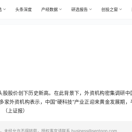
选
头条深度
产经数据
研选报告
创投之窗
0
头股股价创下历史新高。在此背景下，外资机构密集调研中
多家外资机构表示，中国“硬科技”产业正迎来黄金发展期，
。（上证报）
场。未经允许不得转载，授权事宜请联系
business@sentgon.com