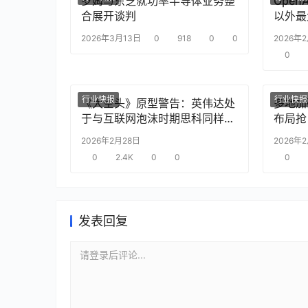
罗姆与东芝就功率半导体业务整
Ope
合展开谈判
以外最
2026年3月13日
0
918
0
0
2026年
0
行业快报
行业快报
《大空头》原型警告：英伟达处
多地加
于与互联网泡沫时期思科同样的
布局抢
“危险境地”
2026年2月28日
2026年
0
2.4K
0
0
0
发表回复
请登录后评论...