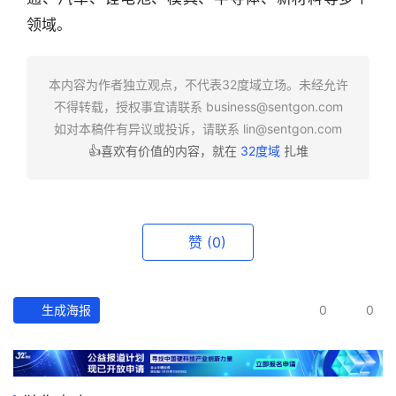
业
领域。
快
报
本内容为作者独立观点，不代表32度域立场。未经允许
资
不得转载，授权事宜请联系
business@sentgon.com
讯
如对本稿件有异议或投诉，请联系
lin@sentgon.com
精
👍喜欢有价值的内容，就在
32度域
扎堆
选
头
条
赞
(0)
深
度
生成海报
0
0
产
经
数
据