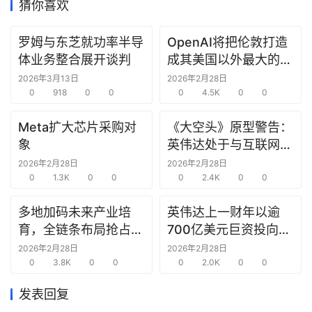
猜你喜欢
研
罗姆与东芝就功率半导
OpenAI将把伦敦打造
选
体业务整合展开谈判
成其美国以外最大的研
报
究中心
2026年3月13日
2026年2月28日
告
0
918
0
0
0
4.5K
0
0
创
Meta扩大芯片采购对
《大空头》原型警告：
投
象
英伟达处于与互联网泡
之
沫时期思科同样的“危
2026年2月28日
2026年2月28日
窗
0
1.3K
0
0
险境地”
0
2.4K
0
0
商
多地加码未来产业培
英伟达上一财年以逾
机
育，全链条布局抢占新
700亿美元巨资投向合
链
赛道先机
作方，竭力巩固AI芯片
2026年2月28日
2026年2月28日
合
0
3.8K
0
0
需求
0
2.0K
0
0
圈
发表回复