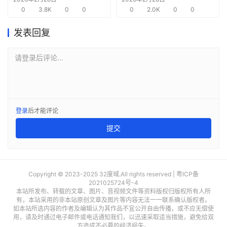
0
3.8K
0
0
需求
0
2.0K
0
0
发表回复
请登录后评论...
登录
后才能评论
提交
Copyright © 2023-2025 32度域.All rights reserved |
粤ICP备
2021025724号-4
本站所发布、转载的文章、图片、音视频文件等资料版权归版权所有人所
有，本站采用的非本站原创文章及图片等内容无法一一联系确认版权者。
如本站所选内容的作者及编辑认为其作品不宜公开自由传播，或不应无偿使
用，请及时通过电子邮件或电话通知我们，以迅速采取适当措施，避免给双
方造成不必要的经济损失。