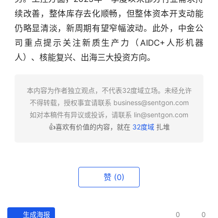
续改善，整体库存去化顺畅，但整体资本开支动能
行
业
仍略显清淡，新周期有望窄幅波动。此外，中金公
快
司重点提示关注新质生产力（AIDC+人形机器
报
人）、核能复兴、出海三大投资方向。
资
讯
本内容为作者独立观点，不代表32度域立场。未经允许
精
不得转载，授权事宜请联系
business@sentgon.com
选
如对本稿件有异议或投诉，请联系
lin@sentgon.com
👍喜欢有价值的内容，就在
32度域
扎堆
头
条
深
度
赞
(0)
产
经
生成海报
0
0