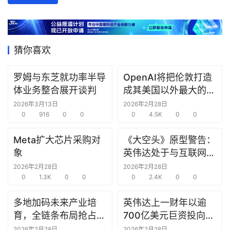
数
据
研
猜你喜欢
选
报
罗姆与东芝就功率半导
OpenAI将把伦敦打造
告
体业务整合展开谈判
成其美国以外最大的研
究中心
2026年3月13日
2026年2月28日
创
0
916
0
0
0
4.5K
0
0
投
之
Meta扩大芯片采购对
《大空头》原型警告：
窗
象
英伟达处于与互联网泡
沫时期思科同样的“危
2026年2月28日
2026年2月28日
商
0
1.3K
0
0
险境地”
0
2.4K
0
0
机
多地加码未来产业培
英伟达上一财年以逾
链
合
育，全链条布局抢占新
700亿美元巨资投向合
圈
赛道先机
作方，竭力巩固AI芯片
2026年2月28日
2026年2月28日