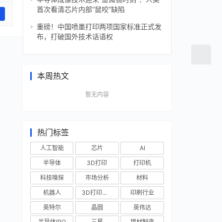
首次看清芯片内部“鼠咬”缺陷
重磅！中国喷墨打印两项国家标准正式发
布，打破国外技术话语权
本周热文
暂无内容
热门标签
人工智能
芯片
AI
半导体
3D打印
打印机
科技嗅探
市场分析
材料
机器人
3D打印技术
印刷行业
英特尔
晶圆
英伟达
半导体IPO
三星
增材制造