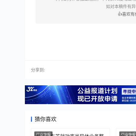
如对本稿件有
👍喜欢
分享到:
猜你喜欢
行业快报
行业快报