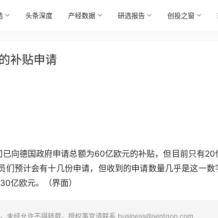
选
头条深度
产经数据
研选报告
创投之窗
元的补贴申请
0
司已向德国政府申请总额为60亿欧元的补贴，但目前只有20
员们预计会有十几份申请，但收到的申请数量几乎是这一数
30亿欧元。（界面）
场。未经允许不得转载，授权事宜请联系
business@sentgon.com