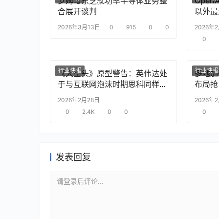
罗姆与东芝就功率半导体业务整
Ope
合展开谈判
以外最
2026年3月13日
0
915
0
0
2026年
0
行业快报
行业快报
《大空头》原型警告：英伟达处
多地加
于与互联网泡沫时期思科同样的
布局抢
“危险境地”
2026年2月28日
2026年
0
2.4K
0
0
0
发表回复
请登录后评论...