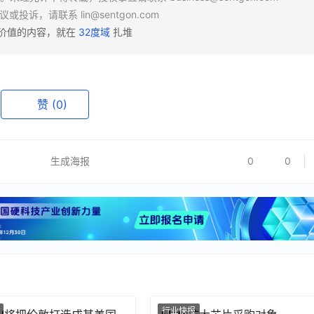
异议或投诉，请联系
lin@sentgon.com
有价值的内容，就在
32度域
扎堆
赞
(0)
生成海报
0
0
行业快报