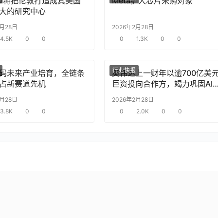
nAI将把伦敦打造成其美国
Meta扩大芯片采购对象
大的研究中心
2月28日
2026年2月28日
4.5K
0
0
0
1.3K
0
0
行业快报
码未来产业培育，全链条
英伟达上一财年以逾700亿美
占新赛道先机
巨资投向合作方，竭力巩固AI
片需求
2月28日
2026年2月28日
3.8K
0
0
0
2.0K
0
0