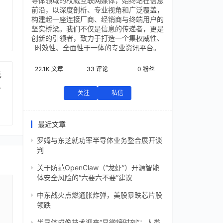
导体领域的权威互联网媒体，始终站在信息
前沿，以深度剖析、专业视角和广泛覆盖，
构建起一座连接厂商、经销商与终端用户的
坚实桥梁。我们不仅是信息的传递者，更是
创新的引领者，致力于打造一个集权威性、
时效性、全面性于一体的专业资讯平台。
22.1K
文章
33
评论
0
粉丝
元
芯
关注
私信
最近文章
罗姆与东芝就功率半导体业务整合展开谈
判
关于防范OpenClaw（“龙虾”）开源智能
体安全风险的“六要六不要”建议
中东战火点燃通胀炸弹，美股暴跌芯片股
领跌
半导体成像技术迎来“显微镜时刻”：人类