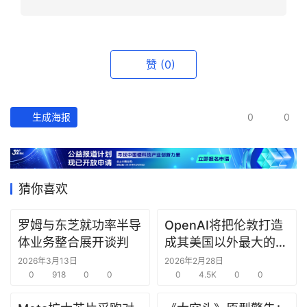
资
讯
精
赞
(0)
选
头
生成海报
0
0
条
深
度
猜你喜欢
产
经
数
罗姆与东芝就功率半导
OpenAI将把伦敦打造
据
体业务整合展开谈判
成其美国以外最大的研
究中心
2026年3月13日
2026年2月28日
0
918
0
0
0
4.5K
0
0
研
选