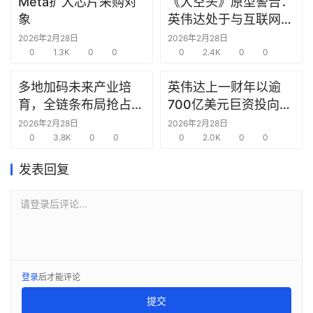
Meta扩大芯片采购对
《大空头》原型警告：
报
象
英伟达处于与互联网泡
告
沫时期思科同样的“危
2026年2月28日
2026年2月28日
0
1.3K
0
0
险境地”
0
2.4K
0
0
创
投
多地加码未来产业培
英伟达上一财年以逾
之
育，全链条布局抢占新
700亿美元巨资投向合
窗
赛道先机
作方，竭力巩固AI芯片
2026年2月28日
2026年2月28日
0
3.8K
0
0
需求
0
2.0K
0
0
商
机
发表回复
链
合
请登录后评论...
圈
登录
后才能评论
提交