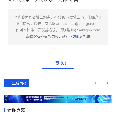
快
报
本内容为作者独立观点，不代表32度域立场。未经允许
不得转载，授权事宜请联系
business@sentgon.com
资
如对本稿件有异议或投诉，请联系
lin@sentgon.com
讯
👍喜欢有价值的内容，就在
32度域
扎堆
精
选
头
赞
(0)
条
深
度
生成海报
0
0
产
经
数
猜你喜欢
据