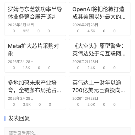
罗姆与东芝就功率半导
OpenAI将把伦敦打造
研
体业务整合展开谈判
成其美国以外最大的研
选
究中心
报
2026年3月13日
2026年2月28日
告
0
923
0
0
0
4.5K
0
0
Meta扩大芯片采购对
《大空头》原型警告：
创
象
英伟达处于与互联网泡
投
沫时期思科同样的“危
2026年2月28日
2026年2月28日
之
0
1.3K
0
0
险境地”
0
2.4K
0
0
窗
多地加码未来产业培
英伟达上一财年以逾
商
育，全链条布局抢占新
700亿美元巨资投向合
机
赛道先机
作方，竭力巩固AI芯片
2026年2月28日
2026年2月28日
链
0
3.9K
0
0
需求
0
2.0K
0
0
合
圈
发表回复
请登录后评论...