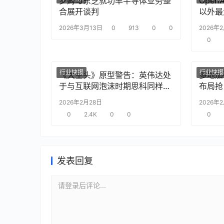
罗姆与东芝就功率半导体业务整
Ope
合展开谈判
以外最
2026年3月13日
0
913
0
0
2026年
0
行业快报
行业快报
《大空头》原型警告：英伟达处
多地加
于与互联网泡沫时期思科同样的
布局抢
“危险境地”
2026年2月28日
2026年
0
2.4K
0
0
0
发表回复
请登录后评论...