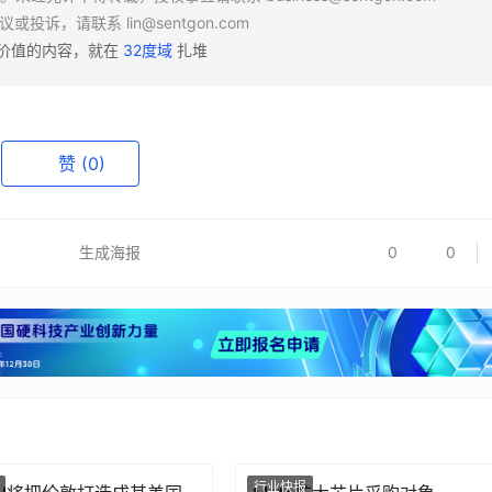
异议或投诉，请联系
lin@sentgon.com
有价值的内容，就在
32度域
扎堆
赞
(0)
生成海报
0
0
行业快报