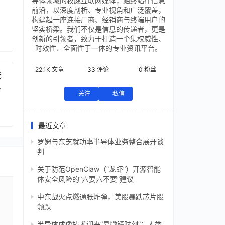
导体领域的权威互联网媒体，始终站在信息
前沿，以深度剖析、专业视角和广泛覆盖，
构建起一座连接厂商、经销商与终端用户的
坚实桥梁。我们不仅是信息的传递者，更是
创新的引领者，致力于打造一个集权威性、
时效性、全面性于一体的专业资讯平台。
22.1K
文章
33
评论
0
粉丝
元
芯
关注
私信
最近文章
罗姆与东芝就功率半导体业务整合展开谈
判
关于防范OpenClaw（“龙虾”）开源智能
体安全风险的“六要六不要”建议
中东战火点燃通胀炸弹，美股暴跌芯片股
领跌
半导体成像技术迎来“显微镜时刻”：人类