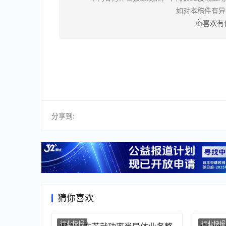
如对本稿件有
👍喜欢
分享到:
猜你喜欢
行业快报
行业快报