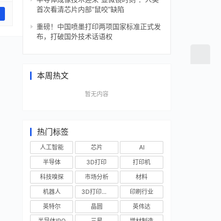
首次看清芯片内部“鼠咬”缺陷
重磅！中国喷墨打印两项国家标准正式发
布，打破国外技术话语权
本周热文
暂无内容
热门标签
人工智能
芯片
AI
半导体
3D打印
打印机
科技嗅探
市场分析
材料
机器人
3D打印技术
印刷行业
英特尔
晶圆
英伟达
半导体IPO
三星
增材制造