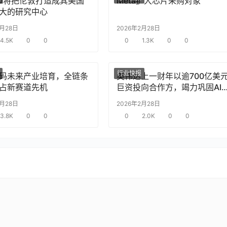
nAI将把伦敦打造成其美国
Meta扩大芯片采购对象
大的研究中心
2月28日
2026年2月28日
4.5K
0
0
0
1.3K
0
0
行业快报
码未来产业培育，全链条
英伟达上一财年以逾700亿美
占新赛道先机
巨资投向合作方，竭力巩固AI
片需求
2月28日
2026年2月28日
3.8K
0
0
0
2.0K
0
0