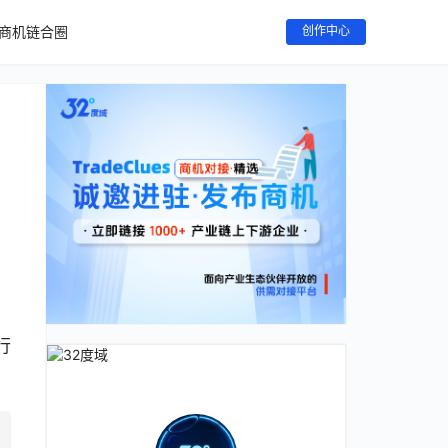
商机链合圈
创作中心
，
行