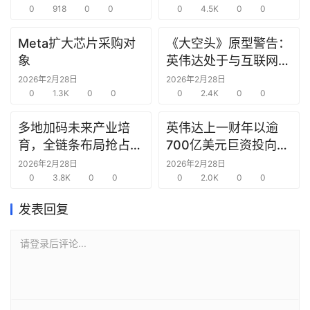
选
0
918
0
0
0
4.5K
0
0
报
告
Meta扩大芯片采购对
《大空头》原型警告：
象
英伟达处于与互联网泡
沫时期思科同样的“危
创
2026年2月28日
2026年2月28日
0
1.3K
0
0
险境地”
0
2.4K
0
0
投
之
多地加码未来产业培
英伟达上一财年以逾
窗
育，全链条布局抢占新
700亿美元巨资投向合
赛道先机
作方，竭力巩固AI芯片
2026年2月28日
2026年2月28日
商
0
3.8K
0
0
需求
0
2.0K
0
0
机
链
发表回复
合
圈
请登录后评论...