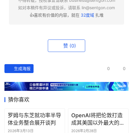
不得转载，授权事宜请联系
business@sentgon.com
如对本稿件有异议或投诉，请联系
lin@sentgon.com
👍喜欢有价值的内容，就在
32度域
扎堆
资
讯
精
选
赞
(0)
头
条
深
生成海报
0
0
度
产
经
猜你喜欢
数
据
罗姆与东芝就功率半导
OpenAI将把伦敦打造
体业务整合展开谈判
成其美国以外最大的研
研
究中心
2026年3月13日
2026年2月28日