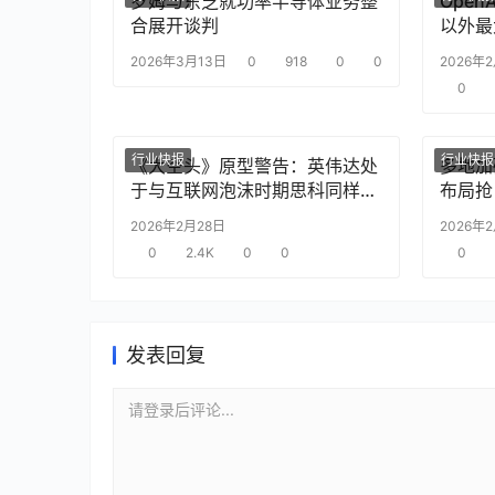
罗姆与东芝就功率半导体业务整
Ope
合展开谈判
以外最
2026年3月13日
0
918
0
0
2026年
0
行业快报
行业快报
《大空头》原型警告：英伟达处
多地加
于与互联网泡沫时期思科同样的
布局抢
“危险境地”
2026年2月28日
2026年
0
2.4K
0
0
0
发表回复
请登录后评论...