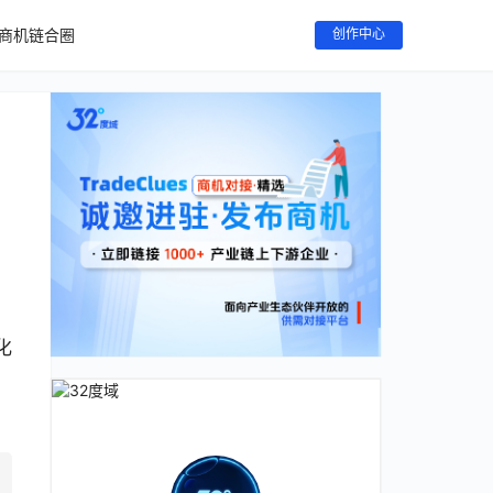
商机链合圈
创作中心
化
，