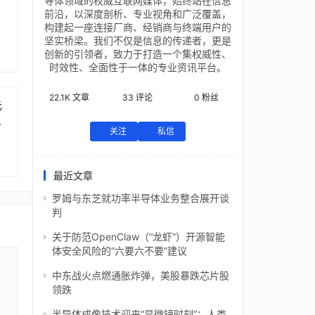
导体领域的权威互联网媒体，始终站在信息
前沿，以深度剖析、专业视角和广泛覆盖，
构建起一座连接厂商、经销商与终端用户的
坚实桥梁。我们不仅是信息的传递者，更是
创新的引领者，致力于打造一个集权威性、
时效性、全面性于一体的专业资讯平台。
22.1K
文章
33
评论
0
粉丝
元
芯
关注
私信
最近文章
罗姆与东芝就功率半导体业务整合展开谈
判
关于防范OpenClaw（“龙虾”）开源智能
体安全风险的“六要六不要”建议
中东战火点燃通胀炸弹，美股暴跌芯片股
领跌
半导体成像技术迎来“显微镜时刻”：人类