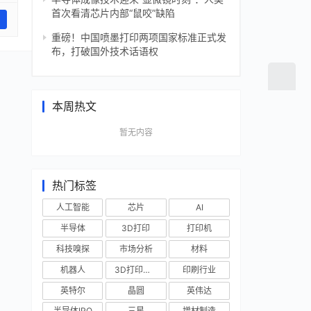
首次看清芯片内部“鼠咬”缺陷
重磅！中国喷墨打印两项国家标准正式发
布，打破国外技术话语权
本周热文
暂无内容
热门标签
人工智能
芯片
AI
半导体
3D打印
打印机
科技嗅探
市场分析
材料
机器人
3D打印技术
印刷行业
英特尔
晶圆
英伟达
半导体IPO
三星
增材制造