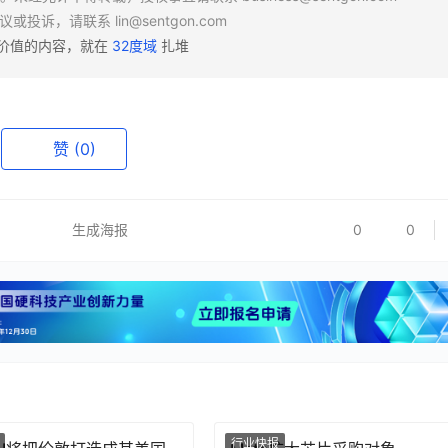
异议或投诉，请联系
lin@sentgon.com
有价值的内容，就在
32度域
扎堆
赞
(0)
生成海报
0
0
行业快报