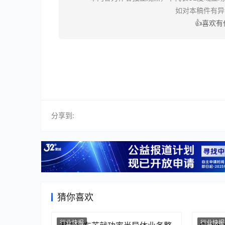
如对本稿件有
👍喜欢
分享到:
猜你喜欢
行业快报
行业快报