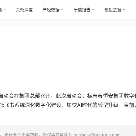
选
头条深度
产经数据
研选报告
创投之窗
6
用启动会在集团总部召开。此次启动会，标志着恒安集团数字
托飞书系统深化数字化建设，加快AI时代的转型升级。目前
场。未经允许不得转载，授权事宜请联系
business@sentgon.com