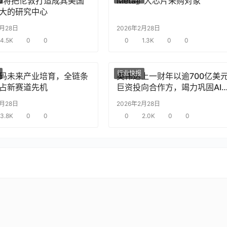
nAI将把伦敦打造成其美国
Meta扩大芯片采购对象
大的研究中心
2月28日
2026年2月28日
4.5K
0
0
0
1.3K
0
0
行业快报
码未来产业培育，全链条
英伟达上一财年以逾700亿美
占新赛道先机
巨资投向合作方，竭力巩固AI
片需求
2月28日
2026年2月28日
3.8K
0
0
0
2.0K
0
0