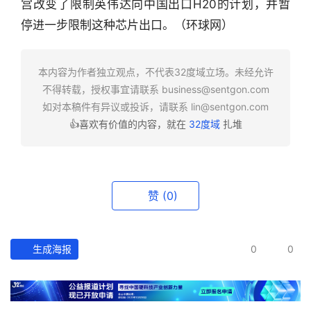
宫改变了限制英伟达向中国出口H20的计划，并暂
业
停进一步限制这种芯片出口。（环球网）
快
报
本内容为作者独立观点，不代表32度域立场。未经允许
资
不得转载，授权事宜请联系
business@sentgon.com
讯
如对本稿件有异议或投诉，请联系
lin@sentgon.com
精
👍喜欢有价值的内容，就在
32度域
扎堆
选
头
条
赞
(0)
深
度
生成海报
0
0
产
经
数
据