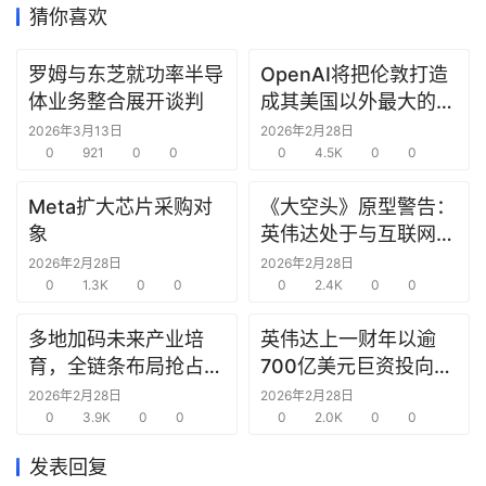
猜你喜欢
研
罗姆与东芝就功率半导
OpenAI将把伦敦打造
选
体业务整合展开谈判
成其美国以外最大的研
报
究中心
2026年3月13日
2026年2月28日
告
0
921
0
0
0
4.5K
0
0
创
Meta扩大芯片采购对
《大空头》原型警告：
投
象
英伟达处于与互联网泡
之
沫时期思科同样的“危
2026年2月28日
2026年2月28日
窗
0
1.3K
0
0
险境地”
0
2.4K
0
0
商
多地加码未来产业培
英伟达上一财年以逾
机
育，全链条布局抢占新
700亿美元巨资投向合
链
赛道先机
作方，竭力巩固AI芯片
2026年2月28日
2026年2月28日
合
0
3.9K
0
0
需求
0
2.0K
0
0
圈
发表回复