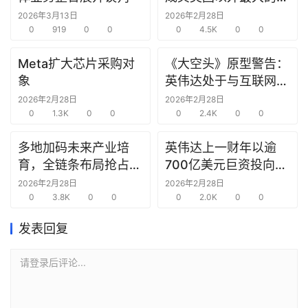
研
究中心
2026年3月13日
2026年2月28日
选
0
919
0
0
0
4.5K
0
0
报
告
Meta扩大芯片采购对
《大空头》原型警告：
象
英伟达处于与互联网泡
创
沫时期思科同样的“危
2026年2月28日
2026年2月28日
投
0
1.3K
0
0
险境地”
0
2.4K
0
0
之
窗
多地加码未来产业培
英伟达上一财年以逾
育，全链条布局抢占新
700亿美元巨资投向合
商
赛道先机
作方，竭力巩固AI芯片
2026年2月28日
2026年2月28日
机
0
3.8K
0
0
需求
0
2.0K
0
0
链
合
发表回复
圈
请登录后评论...