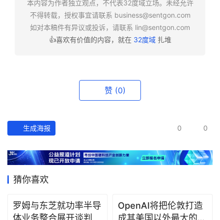
本内容为作者独立观点，不代表32度域立场。未经允许
报
不得转载，授权事宜请联系
business@sentgon.com
如对本稿件有异议或投诉，请联系
lin@sentgon.com
资
👍喜欢有价值的内容，就在
32度域
扎堆
讯
精
选
赞
(0)
头
条
深
生成海报
0
0
度
产
经
猜你喜欢
数
据
罗姆与东芝就功率半导
OpenAI将把伦敦打造
体业务整合展开谈判
成其美国以外最大的研