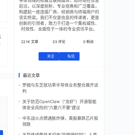
导体领域的权威互联网媒体，始终站在信息
前沿，以深度剖析、专业视角和广泛覆盖，
构建起一座连接厂商、经销商与终端用户的
坚实桥梁。我们不仅是信息的传递者，更是
创新的引领者，致力于打造一个集权威性、
时效性、全面性于一体的专业资讯平台。
元
22.1K
文章
33
评论
0
粉丝
芯
关注
私信
最近文章
罗姆与东芝就功率半导体业务整合展开谈
判
关于防范OpenClaw（“龙虾”）开源智能
体安全风险的“六要六不要”建议
中东战火点燃通胀炸弹，美股暴跌芯片股
领跌
半导体成像技术迎来“显微镜时刻”：人类