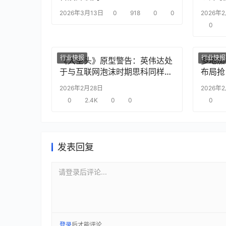
2026年3月13日
0
918
0
0
2026年
0
行业快报
行业快报
《大空头》原型警告：英伟达处
多地加
于与互联网泡沫时期思科同样的
布局抢
“危险境地”
2026年2月28日
2026年
0
2.4K
0
0
0
发表回复
请登录后评论...
登录
后才能评论