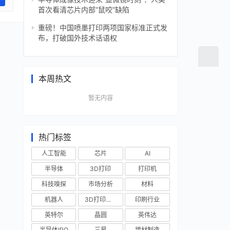
首次看清芯片内部“鼠咬”缺陷
重磅！中国喷墨打印两项国家标准正式发
布，打破国外技术话语权
本周热文
暂无内容
热门标签
人工智能
芯片
AI
半导体
3D打印
打印机
科技嗅探
市场分析
材料
机器人
3D打印技术
印刷行业
英特尔
晶圆
英伟达
半导体IPO
三星
增材制造