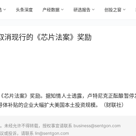
选
头条深度
产经数据
研选报告
创投之窗
取消现行的《芯片法案》奖励
《芯片法案》奖励。据知情人士透露，卢特尼克正酝酿暂停
导体补贴的企业大幅扩大美国本土投资规模。（财联社）
场。未经允许不得转载，授权事宜请联系
business@sentgon.com
异议或投诉，请联系
lin@sentgon.com