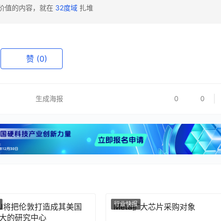
有价值的内容，就在
32度域
扎堆
赞
(0)
生成海报
0
0
行业快报
nAI将把伦敦打造成其美国
Meta扩大芯片采购对象
大的研究中心