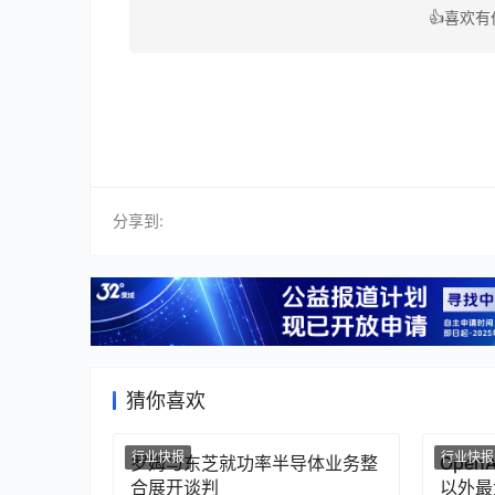
👍喜欢
分享到:
猜你喜欢
行业快报
行业快报
罗姆与东芝就功率半导体业务整
Ope
合展开谈判
以外最