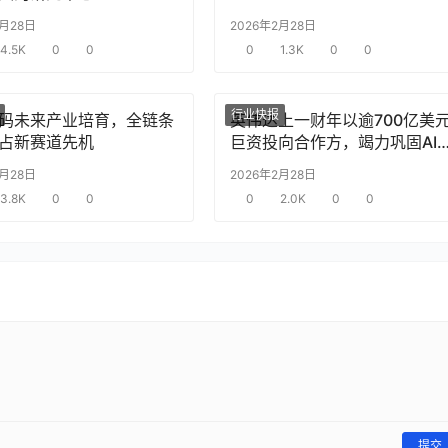
2月28日
2026年2月28日
4.5K
0
0
0
1.3K
0
0
行业快报
码未来产业培育，全链条
英伟达上一财年以逾700亿美
占新赛道先机
巨资投向合作方，竭力巩固AI
片需求
2月28日
2026年2月28日
3.8K
0
0
0
2.0K
0
0
提交