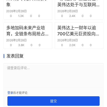
报
象
英伟达处于与互联网泡
告
沫时期思科同样的“危
2026年2月28日
2026年2月28日
0
1.3K
0
0
险境地”
0
2.4K
0
0
创
投
多地加码未来产业培
英伟达上一财年以逾
之
育，全链条布局抢占新
700亿美元巨资投向合
窗
赛道先机
作方，竭力巩固AI芯片
2026年2月28日
2026年2月28日
0
3.8K
0
0
需求
0
2.0K
0
0
商
机
发表回复
链
合
请登录后评论...
圈
登录
后才能评论
提交