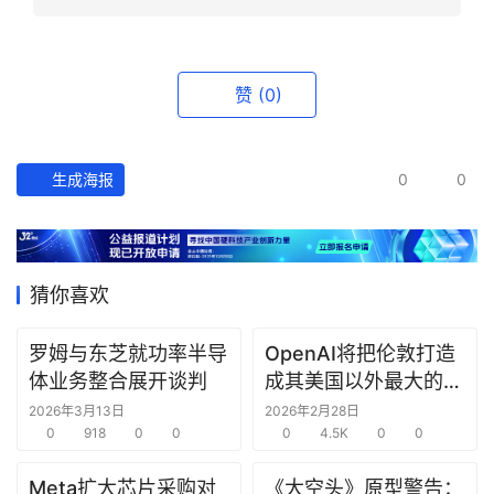
资
讯
精
赞
(0)
选
头
生成海报
0
0
条
深
度
猜你喜欢
产
经
罗姆与东芝就功率半导
OpenAI将把伦敦打造
数
体业务整合展开谈判
成其美国以外最大的研
据
究中心
2026年3月13日
2026年2月28日
0
918
0
0
0
4.5K
0
0
研
选
Meta扩大芯片采购对
《大空头》原型警告：