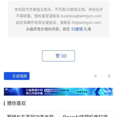
快
报
本内容为作者独立观点，不代表32度域立场。未经允许
不得转载，授权事宜请联系
business@sentgon.com
资
如对本稿件有异议或投诉，请联系
lin@sentgon.com
讯
👍喜欢有价值的内容，就在
32度域
扎堆
精
选
头
赞
(0)
条
深
度
生成海报
0
0
产
经
数
猜你喜欢
据