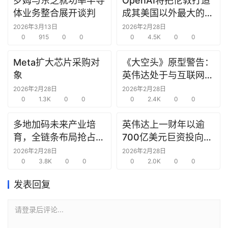
罗姆与东芝就功率半导
OpenAI将把伦敦打造
研
体业务整合展开谈判
成其美国以外最大的研
选
究中心
2026年3月13日
2026年2月28日
报
0
915
0
0
0
4.5K
0
0
告
Meta扩大芯片采购对
《大空头》原型警告：
创
象
英伟达处于与互联网泡
投
沫时期思科同样的“危
2026年2月28日
2026年2月28日
之
0
1.3K
0
0
险境地”
0
2.4K
0
0
窗
多地加码未来产业培
英伟达上一财年以逾
育，全链条布局抢占新
700亿美元巨资投向合
商
赛道先机
作方，竭力巩固AI芯片
机
2026年2月28日
2026年2月28日
0
3.8K
0
0
需求
0
2.0K
0
0
链
合
发表回复
圈
请登录后评论...