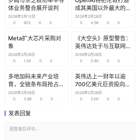
罗姆与东芝就功率半导
OpenAI将把伦敦打造
研
体业务整合展开谈判
成其美国以外最大的研
选
究中心
2026年3月13日
2026年2月28日
报
0
923
0
0
0
4.5K
0
0
告
Meta扩大芯片采购对
《大空头》原型警告：
创
象
英伟达处于与互联网泡
投
沫时期思科同样的“危
2026年2月28日
2026年2月28日
之
0
1.3K
0
0
险境地”
0
2.4K
0
0
窗
多地加码未来产业培
英伟达上一财年以逾
育，全链条布局抢占新
700亿美元巨资投向合
商
赛道先机
作方，竭力巩固AI芯片
机
2026年2月28日
2026年2月28日
0
3.9K
0
0
需求
0
2.0K
0
0
链
合
发表回复
圈
请登录后评论...