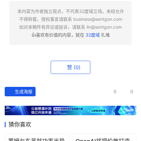
快
报
本内容为作者独立观点，不代表32度域立场。未经允许
不得转载，授权事宜请联系
business@sentgon.com
资
如对本稿件有异议或投诉，请联系
lin@sentgon.com
讯
👍喜欢有价值的内容，就在
32度域
扎堆
精
选
头
赞
(0)
条
深
度
生成海报
0
0
产
经
数
猜你喜欢
据