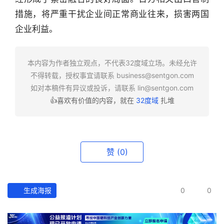
行
业
措施，将严重干扰企业间正常商业往来，损害两国
快
企业利益。
报
本内容为作者独立观点，不代表32度域立场。未经允许
资
不得转载，授权事宜请联系
business@sentgon.com
讯
如对本稿件有异议或投诉，请联系
lin@sentgon.com
精
选
👍喜欢有价值的内容，就在
32度域
扎堆
头
条
赞
(0)
深
度
生成海报
0
0
产
经
数