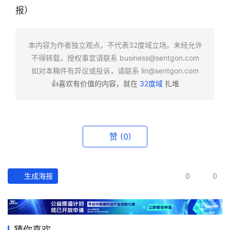
业
报）
快
报
本内容为作者独立观点，不代表32度域立场。未经允许
资
不得转载，授权事宜请联系
business@sentgon.com
讯
如对本稿件有异议或投诉，请联系
lin@sentgon.com
精
👍喜欢有价值的内容，就在
32度域
扎堆
选
头
条
赞
(0)
深
度
生成海报
0
0
产
经
数
据
猜你喜欢