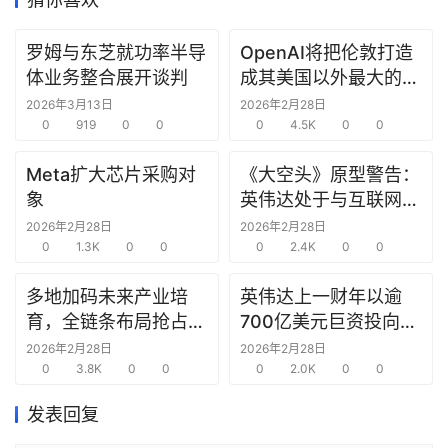
研
罗姆与东芝就功率半导
OpenAI将把伦敦打造
选
体业务整合展开谈判
成其美国以外最大的研
报
究中心
2026年3月13日
2026年2月28日
告
0
919
0
0
0
4.5K
0
0
创
Meta扩大芯片采购对
《大空头》原型警告：
投
象
英伟达处于与互联网泡
之
沫时期思科同样的“危
2026年2月28日
2026年2月28日
窗
0
1.3K
0
0
险境地”
0
2.4K
0
0
多地加码未来产业培
英伟达上一财年以逾
商
育，全链条布局抢占新
700亿美元巨资投向合
机
链
赛道先机
作方，竭力巩固AI芯片
2026年2月28日
2026年2月28日
合
0
3.8K
0
0
需求
0
2.0K
0
0
圈
发表回复