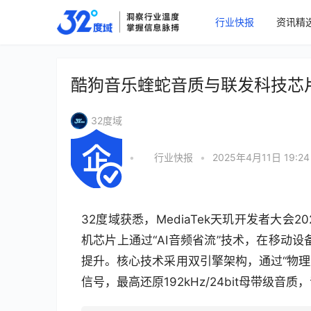
行业快报
资讯精
酷狗音乐蝰蛇音质与联发科技芯
32度域
•
行业快报
•
2025年4月11日 19:24
32度域获悉，MediaTek天玑开发者大会2
机芯片上通过“AI音频省流”技术，在移动设
提升。核心技术采用双引擎架构，通过“物理重
信号，最高还原192kHz/24bit母带级音