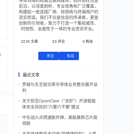
导体领域的权威互联网媒体，始终站在信息
前沿，以深度剖析、专业视角和广泛覆盖，
构建起一座连接厂商、经销商与终端用户的
坚实桥梁。我们不仅是信息的传递者，更是
创新的引领者，致力于打造一个集权威性、
时效性、全面性于一体的专业资讯平台。
22.1K
文章
33
评论
0
粉丝
元
关注
私信
芯
最近文章
罗姆与东芝就功率半导体业务整合展开谈
判
关于防范OpenClaw（“龙虾”）开源智能
体安全风险的“六要六不要”建议
中东战火点燃通胀炸弹，美股暴跌芯片股
领跌
半导体成像技术迎来“显微镜时刻”：人类