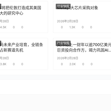
行业快报
nAI将把伦敦打造成其美国
Meta扩大芯片采购对象
大的研究中心
2月28日
2026年2月28日
4.5K
0
0
0
1.3K
0
0
行业快报
码未来产业培育，全链条
英伟达上一财年以逾700亿美
占新赛道先机
巨资投向合作方，竭力巩固AI
片需求
2月28日
2026年2月28日
3.8K
0
0
0
2.0K
0
0