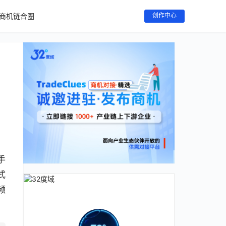
商机链合圈
创作中心
手
式
频