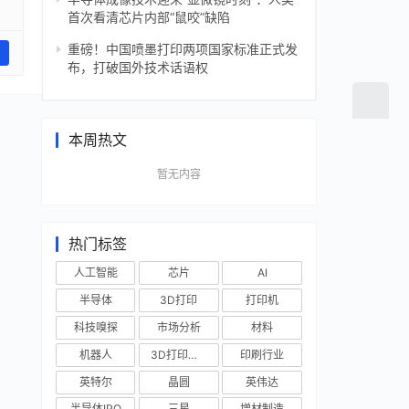
首次看清芯片内部“鼠咬”缺陷
重磅！中国喷墨打印两项国家标准正式发
布，打破国外技术话语权
本周热文
暂无内容
热门标签
人工智能
芯片
AI
半导体
3D打印
打印机
科技嗅探
市场分析
材料
机器人
3D打印技术
印刷行业
英特尔
晶圆
英伟达
半导体IPO
三星
增材制造