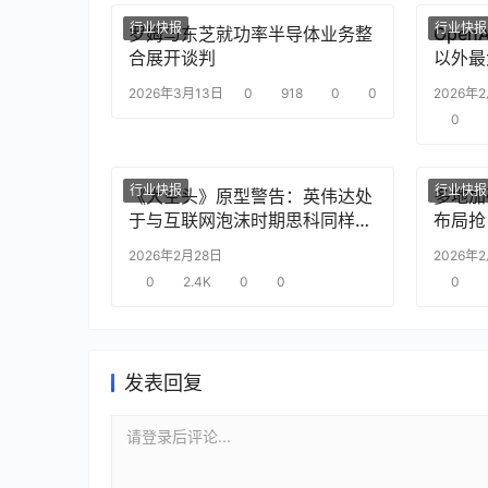
行业快报
行业快报
罗姆与东芝就功率半导体业务整
Ope
合展开谈判
以外最
2026年3月13日
0
918
0
0
2026年
0
行业快报
行业快报
《大空头》原型警告：英伟达处
多地加
于与互联网泡沫时期思科同样的
布局抢
“危险境地”
2026年2月28日
2026年
0
2.4K
0
0
0
发表回复
请登录后评论...