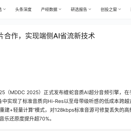
选
头条深度
产经数据
研选报告
创投之窗
片合作，实现端侧AI省流新技术
025（MDDC 2025）正式发布蝰蛇音质AI超分音频引擎，在
备中实现了标准音质向Hi-Res以至母带级听感的低成本跨越
建+轻量计算”模式，对128kbps标准音源可修复丢失的高
质，音乐还原度提升超70%。