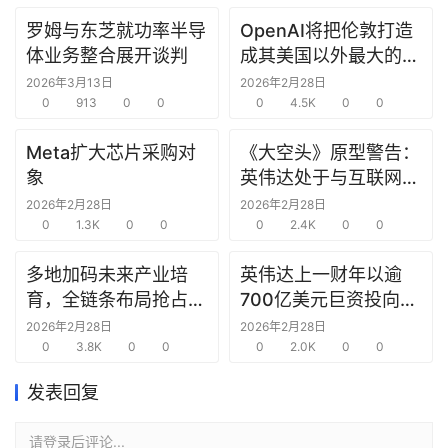
罗姆与东芝就功率半导
OpenAI将把伦敦打造
研
体业务整合展开谈判
成其美国以外最大的研
选
究中心
报
2026年3月13日
2026年2月28日
告
0
913
0
0
0
4.5K
0
0
Meta扩大芯片采购对
《大空头》原型警告：
创
象
英伟达处于与互联网泡
投
沫时期思科同样的“危
2026年2月28日
2026年2月28日
之
0
1.3K
0
0
险境地”
0
2.4K
0
0
窗
多地加码未来产业培
英伟达上一财年以逾
商
育，全链条布局抢占新
700亿美元巨资投向合
机
赛道先机
作方，竭力巩固AI芯片
2026年2月28日
2026年2月28日
链
0
3.8K
0
0
需求
0
2.0K
0
0
合
圈
发表回复
请登录后评论...