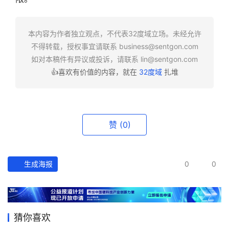
快
报
本内容为作者独立观点，不代表32度域立场。未经允许
不得转载，授权事宜请联系
business@sentgon.com
资
如对本稿件有异议或投诉，请联系
lin@sentgon.com
讯
👍喜欢有价值的内容，就在
32度域
扎堆
精
选
头
赞
(0)
条
深
度
生成海报
0
0
产
经
数
猜你喜欢
据