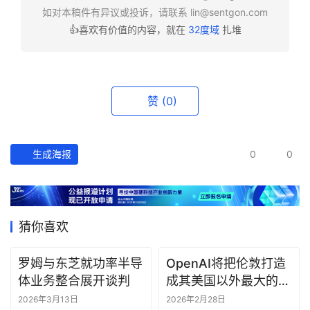
如对本稿件有异议或投诉，请联系
lin@sentgon.com
👍喜欢有价值的内容，就在
32度域
扎堆
资
讯
精
选
赞
(0)
头
条
生成海报
0
0
深
度
产
猜你喜欢
经
数
据
罗姆与东芝就功率半导
OpenAI将把伦敦打造
体业务整合展开谈判
成其美国以外最大的研
究中心
研
2026年3月13日
2026年2月28日