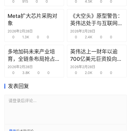
0
915
0
0
0
4.5K
0
0
选
报
Meta扩大芯片采购对
《大空头》原型警告：
告
象
英伟达处于与互联网泡
沫时期思科同样的“危
2026年2月28日
2026年2月28日
创
0
1.3K
0
0
险境地”
0
2.4K
0
0
投
之
多地加码未来产业培
英伟达上一财年以逾
窗
育，全链条布局抢占新
700亿美元巨资投向合
赛道先机
作方，竭力巩固AI芯片
2026年2月28日
2026年2月28日
商
0
3.8K
0
0
需求
0
2.0K
0
0
机
链
发表回复
合
圈
请登录后评论...