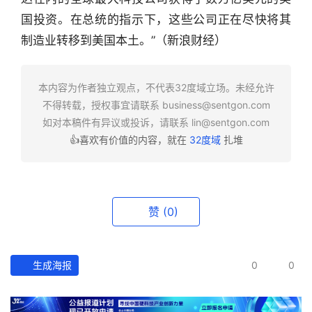
行
业
国投资。在总统的指示下，这些公司正在尽快将其
快
制造业转移到美国本土。”（新浪财经）
报
本内容为作者独立观点，不代表32度域立场。未经允许
资
不得转载，授权事宜请联系
business@sentgon.com
讯
如对本稿件有异议或投诉，请联系
lin@sentgon.com
精
选
👍喜欢有价值的内容，就在
32度域
扎堆
头
条
赞
(0)
深
度
生成海报
0
0
产
经
数