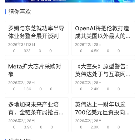
据
猜你喜欢
研
选
罗姆与东芝就功率半导
OpenAI将把伦敦打造
报
体业务整合展开谈判
成其美国以外最大的研
告
究中心
2026年3月13日
2026年2月28日
0
923
0
0
0
4.5K
0
0
创
Meta扩大芯片采购对
《大空头》原型警告：
投
象
英伟达处于与互联网泡
之
窗
沫时期思科同样的“危
2026年2月28日
2026年2月28日
0
1.3K
0
0
险境地”
0
2.4K
0
0
商
多地加码未来产业培
英伟达上一财年以逾
机
育，全链条布局抢占新
700亿美元巨资投向合
链
赛道先机
作方，竭力巩固AI芯片
合
2026年2月28日
2026年2月28日
0
3.9K
0
0
需求
0
2.0K
0
0
圈