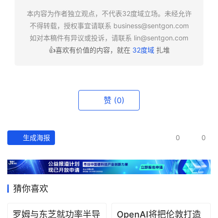
快
报
本内容为作者独立观点，不代表32度域立场。未经允许
不得转载，授权事宜请联系
business@sentgon.com
如对本稿件有异议或投诉，请联系
lin@sentgon.com
资
👍喜欢有价值的内容，就在
32度域
扎堆
讯
精
选
赞
(0)
头
条
深
度
生成海报
0
0
产
经
数
猜你喜欢
据
罗姆与东芝就功率半导
OpenAI将把伦敦打造