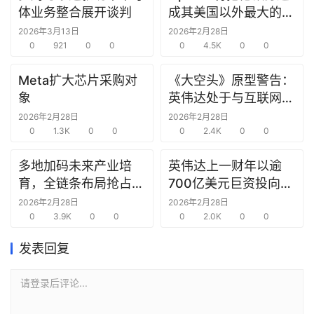
研
体业务整合展开谈判
成其美国以外最大的研
选
究中心
2026年3月13日
2026年2月28日
报
0
921
0
0
0
4.5K
0
0
告
Meta扩大芯片采购对
《大空头》原型警告：
象
英伟达处于与互联网泡
创
沫时期思科同样的“危
投
2026年2月28日
2026年2月28日
之
0
1.3K
0
0
险境地”
0
2.4K
0
0
窗
多地加码未来产业培
英伟达上一财年以逾
育，全链条布局抢占新
700亿美元巨资投向合
商
赛道先机
作方，竭力巩固AI芯片
2026年2月28日
2026年2月28日
机
0
3.9K
0
0
需求
0
2.0K
0
0
链
合
发表回复
圈
请登录后评论...