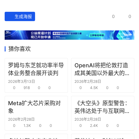
经
数
生成海报
0
0
据
研
选
猜你喜欢
报
告
罗姆与东芝就功率半导
OpenAI将把伦敦打造
体业务整合展开谈判
成其美国以外最大的研
创
究中心
2026年3月13日
2026年2月28日
投
0
918
0
0
0
4.5K
0
0
之
窗
Meta扩大芯片采购对
《大空头》原型警告：
象
英伟达处于与互联网泡
商
沫时期思科同样的“危
2026年2月28日
2026年2月28日
机
0
1.3K
0
0
险境地”
0
2.4K
0
0
链