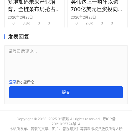
合
多地加码未来产业培
英伟达上一财年以逾
圈
育，全链条布局抢占新
700亿美元巨资投向合
赛道先机
作方，竭力巩固AI芯片
2026年2月28日
2026年2月28日
0
3.8K
0
0
需求
0
2.0K
0
0
发表回复
请登录后评论...
登录
后才能评论
提交
Copyright © 2023-2025 32度域.All rights reserved |
粤ICP备
2021025724号-4
本站所发布、转载的文章、图片、音视频文件等资料版权归版权所有人所