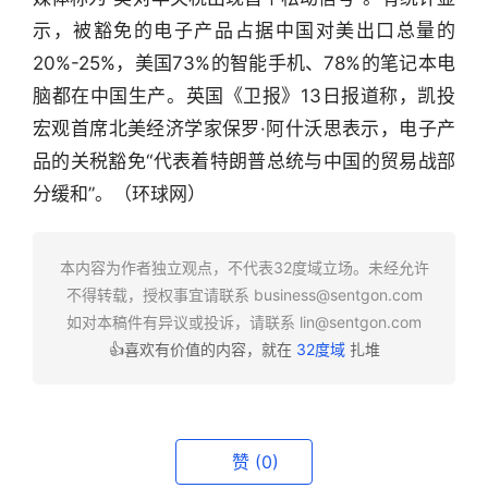
示，被豁免的电子产品占据中国对美出口总量的
20%-25%，美国73%的智能手机、78%的笔记本电
行
业
脑都在中国生产。英国《卫报》13日报道称，凯投
快
宏观首席北美经济学家保罗·阿什沃思表示，电子产
报
品的关税豁免“代表着特朗普总统与中国的贸易战部
分缓和”。（环球网）
资
讯
精
本内容为作者独立观点，不代表32度域立场。未经允许
选
不得转载，授权事宜请联系
business@sentgon.com
如对本稿件有异议或投诉，请联系
lin@sentgon.com
头
👍喜欢有价值的内容，就在
32度域
扎堆
条
深
度
赞
(0)
产