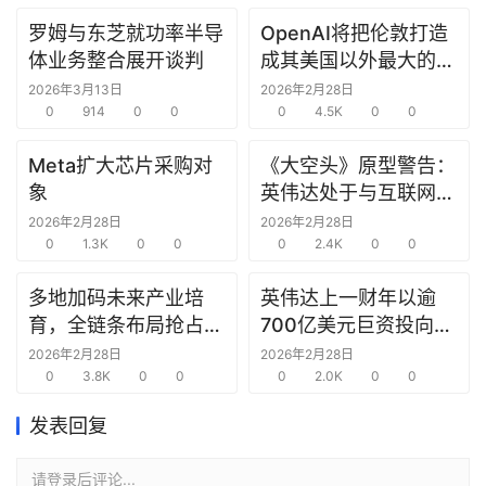
罗姆与东芝就功率半导
OpenAI将把伦敦打造
研
体业务整合展开谈判
成其美国以外最大的研
选
究中心
报
2026年3月13日
2026年2月28日
告
0
914
0
0
0
4.5K
0
0
Meta扩大芯片采购对
《大空头》原型警告：
创
象
英伟达处于与互联网泡
投
沫时期思科同样的“危
2026年2月28日
2026年2月28日
之
0
1.3K
0
0
险境地”
0
2.4K
0
0
窗
多地加码未来产业培
英伟达上一财年以逾
商
育，全链条布局抢占新
700亿美元巨资投向合
机
赛道先机
作方，竭力巩固AI芯片
2026年2月28日
2026年2月28日
链
0
3.8K
0
0
需求
0
2.0K
0
0
合
圈
发表回复
请登录后评论...