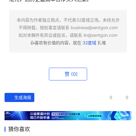
快
报
本内容为作者独立观点，不代表32度域立场。未经允许
不得转载，授权事宜请联系
business@sentgon.com
资
如对本稿件有异议或投诉，请联系
lin@sentgon.com
讯
👍喜欢有价值的内容，就在
32度域
扎堆
精
选
头
赞
(0)
条
深
度
生成海报
0
0
产
经
数
猜你喜欢
据