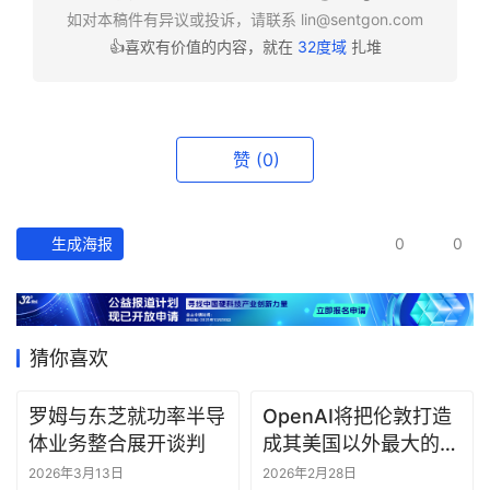
如对本稿件有异议或投诉，请联系
lin@sentgon.com
👍喜欢有价值的内容，就在
32度域
扎堆
资
讯
精
选
赞
(0)
头
条
生成海报
0
0
深
度
产
猜你喜欢
经
数
据
罗姆与东芝就功率半导
OpenAI将把伦敦打造
体业务整合展开谈判
成其美国以外最大的研
究中心
研
2026年3月13日
2026年2月28日