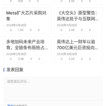
0
918
0
0
0
4.5K
0
0
选
报
Meta扩大芯片采购对
《大空头》原型警告：
告
象
英伟达处于与互联网泡
沫时期思科同样的“危
2026年2月28日
2026年2月28日
创
0
1.3K
0
0
险境地”
0
2.4K
0
0
投
之
多地加码未来产业培
英伟达上一财年以逾
窗
育，全链条布局抢占新
700亿美元巨资投向合
赛道先机
作方，竭力巩固AI芯片
2026年2月28日
2026年2月28日
商
0
3.8K
0
0
需求
0
2.0K
0
0
机
链
发表回复
合
圈
请登录后评论...