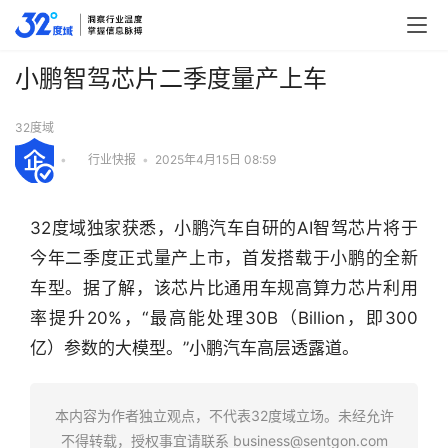
小鹏智驾芯片二季度量产上车
32度域
•
行业快报
•
2025年4月15日 08:59
32度域独家获悉，小鹏汽车自研的AI智驾芯片将于
今年二季度正式量产上市，首发搭载于小鹏的全新
车型。据了解，该芯片比通用车规高算力芯片利用
率提升20%，“最高能处理30B（Billion，即300
亿）参数的大模型。”小鹏汽车高层透露道。
行
业
本内容为作者独立观点，不代表32度域立场。未经允许
快
不得转载，授权事宜请联系
business@sentgon.com
报