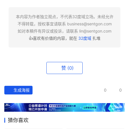
快
报
本内容为作者独立观点，不代表32度域立场。未经允许
不得转载，授权事宜请联系
business@sentgon.com
资
如对本稿件有异议或投诉，请联系
lin@sentgon.com
讯
👍喜欢有价值的内容，就在
32度域
扎堆
精
选
头
赞
(0)
条
深
度
生成海报
0
0
产
经
数
猜你喜欢
据