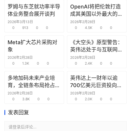
罗姆与东芝就功率半导
OpenAI将把伦敦打造
研
体业务整合展开谈判
成其美国以外最大的研
选
究中心
报
2026年3月13日
2026年2月28日
0
913
0
0
0
4.5K
0
0
告
Meta扩大芯片采购对
《大空头》原型警告：
创
象
英伟达处于与互联网泡
投
沫时期思科同样的“危
2026年2月28日
2026年2月28日
之
0
1.3K
0
0
险境地”
0
2.4K
0
0
窗
多地加码未来产业培
英伟达上一财年以逾
商
育，全链条布局抢占新
700亿美元巨资投向合
机
赛道先机
作方，竭力巩固AI芯片
2026年2月28日
2026年2月28日
链
0
3.8K
0
0
需求
0
2.0K
0
0
合
圈
发表回复
请登录后评论...