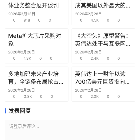
研
体业务整合展开谈判
成其美国以外最大的研
选
究中心
2026年3月13日
2026年2月28日
报
0
918
0
0
0
4.5K
0
0
告
Meta扩大芯片采购对
《大空头》原型警告：
象
英伟达处于与互联网泡
创
沫时期思科同样的“危
投
2026年2月28日
2026年2月28日
之
0
1.3K
0
0
险境地”
0
2.4K
0
0
窗
多地加码未来产业培
英伟达上一财年以逾
育，全链条布局抢占新
700亿美元巨资投向合
商
赛道先机
作方，竭力巩固AI芯片
2026年2月28日
2026年2月28日
机
0
3.8K
0
0
需求
0
2.0K
0
0
链
合
发表回复
圈
请登录后评论...