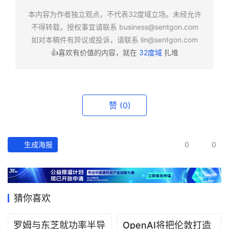
快
报
本内容为作者独立观点，不代表32度域立场。未经允许
不得转载，授权事宜请联系
business@sentgon.com
如对本稿件有异议或投诉，请联系
lin@sentgon.com
资
👍喜欢有价值的内容，就在
32度域
扎堆
讯
精
选
赞
(0)
头
条
深
度
生成海报
0
0
产
经
数
猜你喜欢
据
罗姆与东芝就功率半导
OpenAI将把伦敦打造