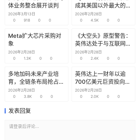
研
体业务整合展开谈判
成其美国以外最大的研
选
究中心
2026年3月13日
2026年2月28日
报
0
918
0
0
0
4.5K
0
0
告
Meta扩大芯片采购对
《大空头》原型警告：
象
英伟达处于与互联网泡
创
沫时期思科同样的“危
投
2026年2月28日
2026年2月28日
之
0
1.3K
0
0
险境地”
0
2.4K
0
0
窗
多地加码未来产业培
英伟达上一财年以逾
育，全链条布局抢占新
700亿美元巨资投向合
商
赛道先机
作方，竭力巩固AI芯片
2026年2月28日
2026年2月28日
机
0
3.8K
0
0
需求
0
2.0K
0
0
链
合
发表回复
圈
请登录后评论...