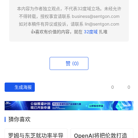
快
报
本内容为作者独立观点，不代表32度域立场。未经允许
不得转载，授权事宜请联系
business@sentgon.com
如对本稿件有异议或投诉，请联系
lin@sentgon.com
资
👍喜欢有价值的内容，就在
32度域
扎堆
讯
精
选
赞
(0)
头
条
深
度
生成海报
0
0
产
经
数
猜你喜欢
据
罗姆与东芝就功率半导
OpenAI将把伦敦打造