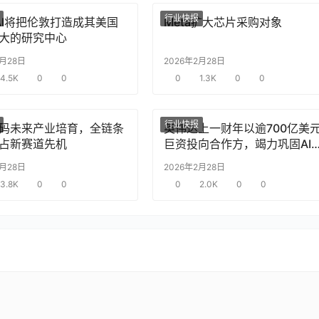
行业快报
nAI将把伦敦打造成其美国
Meta扩大芯片采购对象
大的研究中心
2月28日
2026年2月28日
4.5K
0
0
0
1.3K
0
0
行业快报
码未来产业培育，全链条
英伟达上一财年以逾700亿美
占新赛道先机
巨资投向合作方，竭力巩固AI
片需求
2月28日
2026年2月28日
3.8K
0
0
0
2.0K
0
0