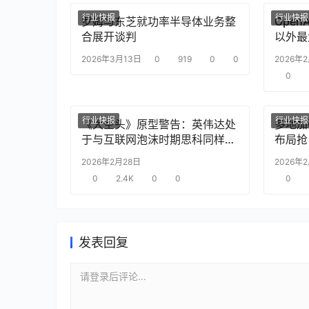
行业快报
行业快报
罗姆与东芝就功率半导体业务整
Ope
合展开谈判
以外最
2026年3月13日
0
919
0
0
2026年
0
行业快报
行业快报
《大空头》原型警告：英伟达处
多地加
于与互联网泡沫时期思科同样的
布局抢
“危险境地”
2026年2月28日
2026年
0
2.4K
0
0
0
发表回复
请登录后评论...