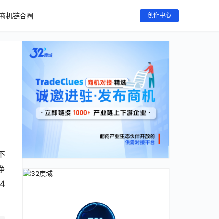
商机链合圈
创作中心
不
净
4