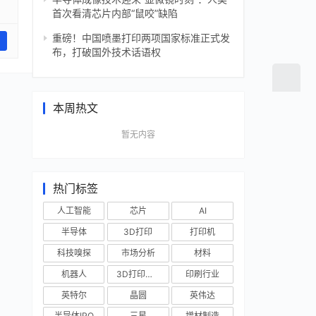
首次看清芯片内部“鼠咬”缺陷
重磅！中国喷墨打印两项国家标准正式发
布，打破国外技术话语权
本周热文
暂无内容
热门标签
人工智能
芯片
AI
半导体
3D打印
打印机
科技嗅探
市场分析
材料
机器人
3D打印技术
印刷行业
英特尔
晶圆
英伟达
半导体IPO
三星
增材制造