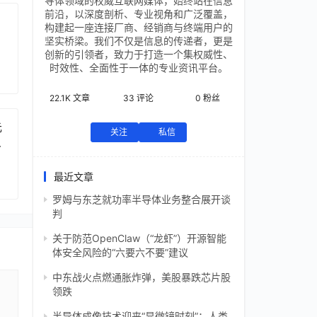
导体领域的权威互联网媒体，始终站在信息
前沿，以深度剖析、专业视角和广泛覆盖，
构建起一座连接厂商、经销商与终端用户的
坚实桥梁。我们不仅是信息的传递者，更是
创新的引领者，致力于打造一个集权威性、
时效性、全面性于一体的专业资讯平台。
22.1K
文章
33
评论
0
粉丝
元
关注
私信
芯
最近文章
罗姆与东芝就功率半导体业务整合展开谈
判
关于防范OpenClaw（“龙虾”）开源智能
体安全风险的“六要六不要”建议
中东战火点燃通胀炸弹，美股暴跌芯片股
领跌
半导体成像技术迎来“显微镜时刻”：人类