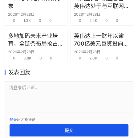
报
象
英伟达处于与互联网泡
告
沫时期思科同样的“危
2026年2月28日
2026年2月28日
0
1.3K
0
0
险境地”
0
2.4K
0
0
创
投
多地加码未来产业培
英伟达上一财年以逾
之
育，全链条布局抢占新
700亿美元巨资投向合
窗
赛道先机
作方，竭力巩固AI芯片
2026年2月28日
2026年2月28日
0
3.8K
0
0
需求
0
2.0K
0
0
商
机
发表回复
链
合
请登录后评论...
圈
登录
后才能评论
提交