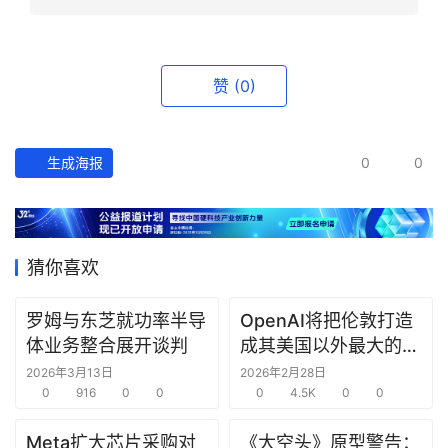
资
讯
精
赞
(0)
选
头
生成海报
0
0
条
深
度
猜你喜欢
产
经
罗姆与东芝就功率半导
OpenAI将把伦敦打造
数
体业务整合展开谈判
成其美国以外最大的研
据
究中心
2026年3月13日
2026年2月28日
0
916
0
0
0
4.5K
0
0
研
选
Meta扩大芯片采购对
《大空头》原型警告：