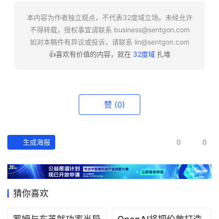
快
报
本内容为作者独立观点，不代表32度域立场。未经允许
不得转载，授权事宜请联系
business@sentgon.com
资
如对本稿件有异议或投诉，请联系
lin@sentgon.com
讯
👍喜欢有价值的内容，就在
32度域
扎堆
精
选
头
赞
(0)
条
深
度
生成海报
0
0
产
经
数
猜你喜欢
据