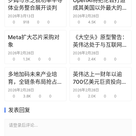
罗姆与东芝就功率半导
OpenAI将把伦敦打造
研
体业务整合展开谈判
成其美国以外最大的研
选
究中心
2026年3月13日
2026年2月28日
报
0
918
0
0
0
4.5K
0
0
告
Meta扩大芯片采购对
《大空头》原型警告：
创
象
英伟达处于与互联网泡
投
沫时期思科同样的“危
2026年2月28日
2026年2月28日
之
0
1.3K
0
0
险境地”
0
2.4K
0
0
窗
多地加码未来产业培
英伟达上一财年以逾
育，全链条布局抢占新
700亿美元巨资投向合
商
赛道先机
作方，竭力巩固AI芯片
机
2026年2月28日
2026年2月28日
0
3.8K
0
0
需求
0
2.0K
0
0
链
合
发表回复
圈
请登录后评论...