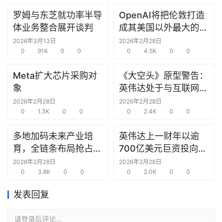
罗姆与东芝就功率半导
OpenAI将把伦敦打造
研
体业务整合展开谈判
成其美国以外最大的研
选
究中心
报
2026年3月13日
2026年2月28日
告
0
916
0
0
0
4.5K
0
0
Meta扩大芯片采购对
《大空头》原型警告：
创
象
英伟达处于与互联网泡
投
沫时期思科同样的“危
2026年2月28日
2026年2月28日
之
0
1.3K
0
0
险境地”
0
2.4K
0
0
窗
多地加码未来产业培
英伟达上一财年以逾
商
育，全链条布局抢占新
700亿美元巨资投向合
机
赛道先机
作方，竭力巩固AI芯片
2026年2月28日
2026年2月28日
链
0
3.8K
0
0
需求
0
2.0K
0
0
合
圈
发表回复
请登录后评论...