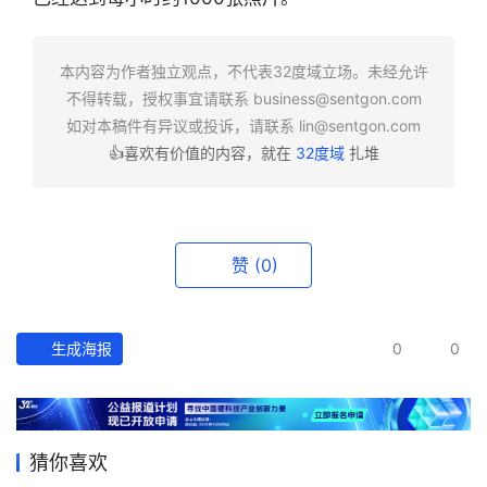
快
报
本内容为作者独立观点，不代表32度域立场。未经允许
不得转载，授权事宜请联系
business@sentgon.com
资
如对本稿件有异议或投诉，请联系
lin@sentgon.com
讯
👍喜欢有价值的内容，就在
32度域
扎堆
精
选
头
赞
(0)
条
深
度
生成海报
0
0
产
经
数
猜你喜欢
据