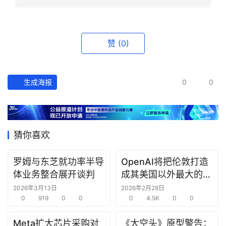
资
讯
精
赞
(0)
选
头
生成海报
0
0
条
深
度
猜你喜欢
产
经
罗姆与东芝就功率半导
OpenAI将把伦敦打造
数
体业务整合展开谈判
成其美国以外最大的研
据
究中心
2026年3月13日
2026年2月28日
0
919
0
0
0
4.5K
0
0
研
选
Meta扩大芯片采购对
《大空头》原型警告：