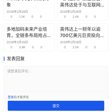
报
象
英伟达处于与互联网泡
告
沫时期思科同样的“危
2026年2月28日
2026年2月28日
0
1.3K
0
0
险境地”
0
2.4K
0
0
创
投
多地加码未来产业培
英伟达上一财年以逾
之
育，全链条布局抢占新
700亿美元巨资投向合
窗
赛道先机
作方，竭力巩固AI芯片
2026年2月28日
2026年2月28日
0
3.8K
0
0
需求
0
2.0K
0
0
商
机
发表回复
链
合
请登录后评论...
圈
登录
后才能评论
提交