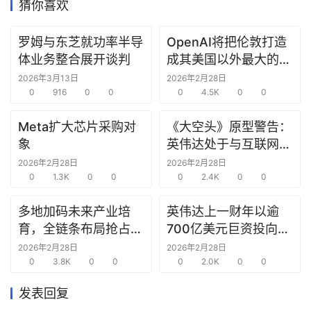
猜你喜欢
研
罗姆与东芝就功率半导
OpenAI将把伦敦打造
选
体业务整合展开谈判
成其美国以外最大的研
报
究中心
2026年3月13日
2026年2月28日
告
0
916
0
0
0
4.5K
0
0
创
Meta扩大芯片采购对
《大空头》原型警告：
投
象
英伟达处于与互联网泡
之
沫时期思科同样的“危
2026年2月28日
2026年2月28日
窗
0
1.3K
0
0
险境地”
0
2.4K
0
0
商
多地加码未来产业培
英伟达上一财年以逾
机
育，全链条布局抢占新
700亿美元巨资投向合
链
赛道先机
作方，竭力巩固AI芯片
2026年2月28日
2026年2月28日
合
0
3.8K
0
0
需求
0
2.0K
0
0
圈
发表回复