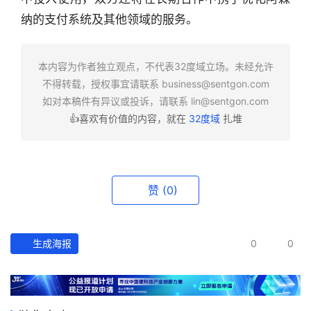
业
纳的支付系统及其他领域的服务。
快
报
本内容为作者独立观点，不代表32度域立场。未经允许
资
不得转载，授权事宜请联系
business@sentgon.com
讯
如对本稿件有异议或投诉，请联系
lin@sentgon.com
精
👍喜欢有价值的内容，就在
32度域
扎堆
选
头
条
赞
(0)
深
度
生成海报
0
0
产
经
数
据