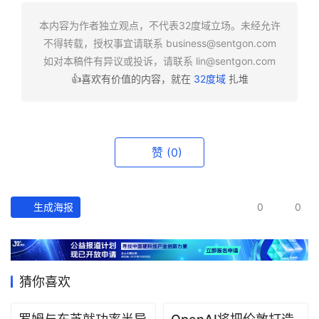
快
报
本内容为作者独立观点，不代表32度域立场。未经允许
不得转载，授权事宜请联系
business@sentgon.com
资
如对本稿件有异议或投诉，请联系
lin@sentgon.com
讯
👍喜欢有价值的内容，就在
32度域
扎堆
精
选
头
赞
(0)
条
深
度
生成海报
0
0
产
经
数
猜你喜欢
据