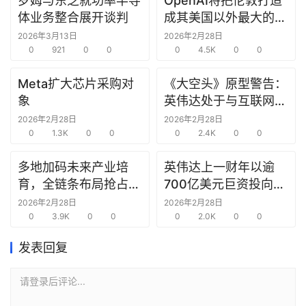
罗姆与东芝就功率半导
OpenAI将把伦敦打造
研
体业务整合展开谈判
成其美国以外最大的研
选
究中心
2026年3月13日
2026年2月28日
报
0
921
0
0
0
4.5K
0
0
告
Meta扩大芯片采购对
《大空头》原型警告：
创
象
英伟达处于与互联网泡
投
沫时期思科同样的“危
2026年2月28日
2026年2月28日
之
0
1.3K
0
0
险境地”
0
2.4K
0
0
窗
多地加码未来产业培
英伟达上一财年以逾
育，全链条布局抢占新
700亿美元巨资投向合
商
赛道先机
作方，竭力巩固AI芯片
机
2026年2月28日
2026年2月28日
0
3.9K
0
0
需求
0
2.0K
0
0
链
合
发表回复
圈
请登录后评论...