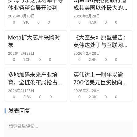
罗姆与东芝就功率半导
OpenAI将把伦敦打造
研
体业务整合展开谈判
成其美国以外最大的研
选
究中心
2026年3月13日
2026年2月28日
报
0
916
0
0
0
4.5K
0
0
告
Meta扩大芯片采购对
《大空头》原型警告：
创
象
英伟达处于与互联网泡
投
沫时期思科同样的“危
2026年2月28日
2026年2月28日
之
0
1.3K
0
0
险境地”
0
2.4K
0
0
窗
多地加码未来产业培
英伟达上一财年以逾
育，全链条布局抢占新
700亿美元巨资投向合
商
赛道先机
作方，竭力巩固AI芯片
机
2026年2月28日
2026年2月28日
0
3.8K
0
0
需求
0
2.0K
0
0
链
合
发表回复
圈
请登录后评论...