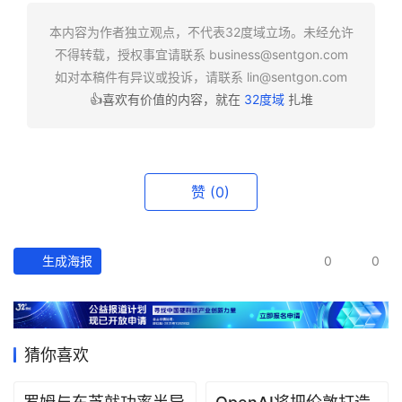
快
报
本内容为作者独立观点，不代表32度域立场。未经允许
不得转载，授权事宜请联系
business@sentgon.com
资
如对本稿件有异议或投诉，请联系
lin@sentgon.com
讯
👍喜欢有价值的内容，就在
32度域
扎堆
精
选
头
赞
(0)
条
深
度
生成海报
0
0
产
经
数
猜你喜欢
据