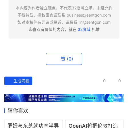
快
报
本内容为作者独立观点，不代表32度域立场。未经允许
不得转载，授权事宜请联系
business@sentgon.com
如对本稿件有异议或投诉，请联系
lin@sentgon.com
资
👍喜欢有价值的内容，就在
32度域
扎堆
讯
精
选
赞
(0)
头
条
深
度
生成海报
0
0
产
经
数
猜你喜欢
据
罗姆与东芝就功率半导
OpenAI将把伦敦打造