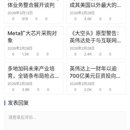
研
体业务整合展开谈判
成其美国以外最大的研
选
究中心
2026年3月13日
2026年2月28日
报
0
918
0
0
0
4.5K
0
0
告
Meta扩大芯片采购对
《大空头》原型警告：
象
英伟达处于与互联网泡
创
沫时期思科同样的“危
投
2026年2月28日
2026年2月28日
之
0
1.3K
0
0
险境地”
0
2.4K
0
0
窗
多地加码未来产业培
英伟达上一财年以逾
育，全链条布局抢占新
700亿美元巨资投向合
商
赛道先机
作方，竭力巩固AI芯片
2026年2月28日
2026年2月28日
机
0
3.8K
0
0
需求
0
2.0K
0
0
链
合
发表回复
圈
请登录后评论...