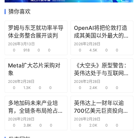
据
猜你喜欢
研
选
罗姆与东芝就功率半导
OpenAI将把伦敦打造
报
体业务整合展开谈判
成其美国以外最大的研
告
究中心
2026年3月13日
2026年2月28日
0
918
0
0
0
4.5K
0
0
创
Meta扩大芯片采购对
《大空头》原型警告：
投
象
英伟达处于与互联网泡
之
窗
沫时期思科同样的“危
2026年2月28日
2026年2月28日
0
1.3K
0
0
险境地”
0
2.4K
0
0
商
多地加码未来产业培
英伟达上一财年以逾
机
育，全链条布局抢占新
700亿美元巨资投向合
链
赛道先机
作方，竭力巩固AI芯片
合
2026年2月28日
2026年2月28日
0
3.8K
0
0
需求
0
2.0K
0
0
圈