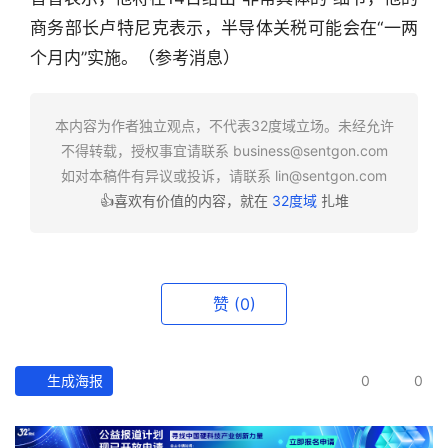
行
业
商务部长卢特尼克表示，半导体关税可能会在“一两
快
个月内”实施。（参考消息）
报
本内容为作者独立观点，不代表32度域立场。未经允许
资
不得转载，授权事宜请联系
business@sentgon.com
讯
如对本稿件有异议或投诉，请联系
lin@sentgon.com
精
选
👍喜欢有价值的内容，就在
32度域
扎堆
头
条
赞
(0)
深
度
生成海报
0
0
产
经
数