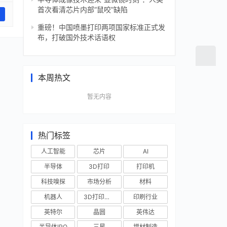
首次看清芯片内部“鼠咬”缺陷
重磅！中国喷墨打印两项国家标准正式发
布，打破国外技术话语权
本周热文
暂无内容
热门标签
人工智能
芯片
AI
半导体
3D打印
打印机
科技嗅探
市场分析
材料
机器人
3D打印技术
印刷行业
英特尔
晶圆
英伟达
半导体IPO
三星
增材制造