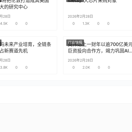
nAI将把伦敦打造成其美国
Meta扩大芯片采购对象
大的研究中心
2月28日
2026年2月28日
4.5K
0
0
0
1.3K
0
0
行业快报
码未来产业培育，全链条
英伟达上一财年以逾700亿美
占新赛道先机
巨资投向合作方，竭力巩固AI
片需求
2月28日
2026年2月28日
3.8K
0
0
0
2.0K
0
0