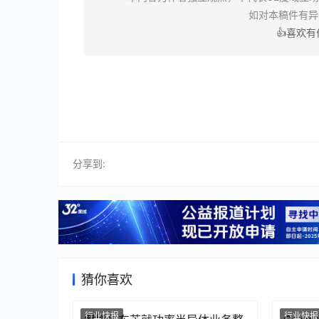
如对本稿件有
👍喜欢
分享到:
猜你喜欢
行业快报
行业快报