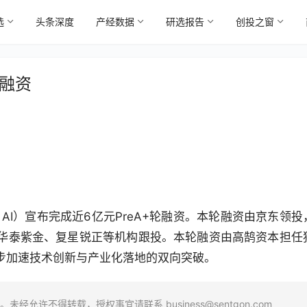
选
头条深度
产经数据
研选报告
创投之窗
轮融资
t AI）宣布完成近6亿元PreA+轮融资。本轮融资由京东领投
华泰紫金、复星锐正等机构跟投。本轮融资由高鹄资本担任
步加速技术创新与产业化落地的双向突破。
场。未经允许不得转载，授权事宜请联系
business@sentgon.com