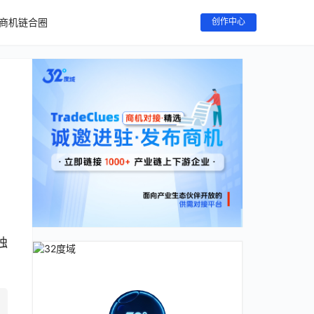
商机链合圈
创作中心
，
独