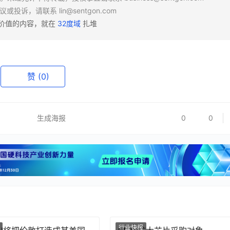
异议或投诉，请联系
lin@sentgon.com
有价值的内容，就在
32度域
扎堆
赞
(0)
生成海报
0
0
行业快报