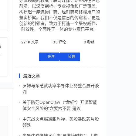
导体领域的权威互联网媒体，始终站在信息
前沿，以深度剖析、专业视角和广泛覆盖，
构建起一座连接厂商、经销商与终端用户的
坚实桥梁。我们不仅是信息的传递者，更是
创新的引领者，致力于打造一个集权威性、
时效性、全面性于一体的专业资讯平台。
22.1K
文章
33
评论
0
粉丝
元
芯
关注
私信
最近文章
罗姆与东芝就功率半导体业务整合展开谈
判
关于防范OpenClaw（“龙虾”）开源智能
体安全风险的“六要六不要”建议
中东战火点燃通胀炸弹，美股暴跌芯片股
领跌
半导体成像技术迎来“显微镜时刻”：人类