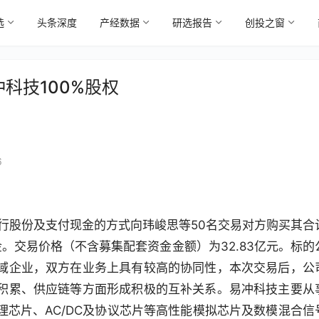
选
头条深度
产经数据
研选报告
创投之窗
冲科技100%股权
6
行股份及支付现金的方式向玮峻思等50名交易对方购买其合
金。交易价格（不含募集配套资金金额）为32.83亿元。标的
域企业，双方在业务上具有较高的协同性，本次交易后，公
积累、供应链等方面形成积极的互补关系。易冲科技主要从
芯片、AC/DC及协议芯片等高性能模拟芯片及数模混合信