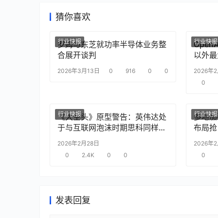
猜你喜欢
行业快报
行业快报
罗姆与东芝就功率半导体业务整
Ope
合展开谈判
以外最
2026年3月13日
0
916
0
0
2026年
0
行业快报
行业快报
《大空头》原型警告：英伟达处
多地加
于与互联网泡沫时期思科同样的
布局抢
“危险境地”
2026年2月28日
2026年
0
2.4K
0
0
0
发表回复