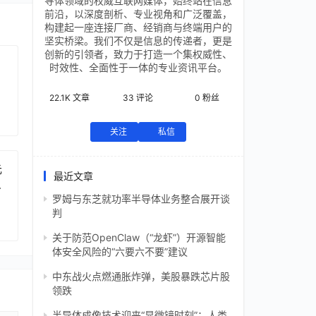
导体领域的权威互联网媒体，始终站在信息
前沿，以深度剖析、专业视角和广泛覆盖，
构建起一座连接厂商、经销商与终端用户的
坚实桥梁。我们不仅是信息的传递者，更是
创新的引领者，致力于打造一个集权威性、
时效性、全面性于一体的专业资讯平台。
22.1K
文章
33
评论
0
粉丝
关注
私信
元
最近文章
芯
罗姆与东芝就功率半导体业务整合展开谈
判
关于防范OpenClaw（“龙虾”）开源智能
体安全风险的“六要六不要”建议
中东战火点燃通胀炸弹，美股暴跌芯片股
领跌
半导体成像技术迎来“显微镜时刻”：人类