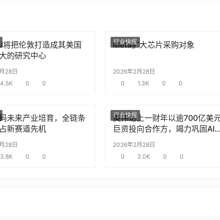
行业快报
nAI将把伦敦打造成其美国
Meta扩大芯片采购对象
大的研究中心
2月28日
2026年2月28日
4.5K
0
0
0
1.3K
0
0
行业快报
码未来产业培育，全链条
英伟达上一财年以逾700亿美
占新赛道先机
巨资投向合作方，竭力巩固AI
片需求
2月28日
2026年2月28日
3.8K
0
0
0
2.0K
0
0