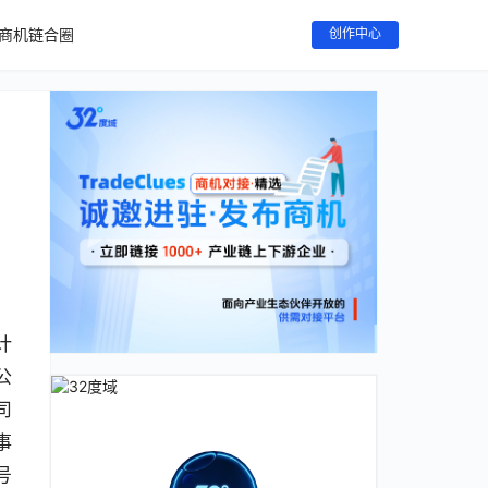
商机链合圈
创作中心
计
公
司
事
号