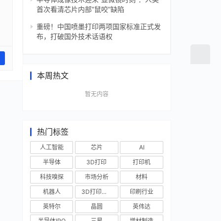
首次看清芯片内部“鼠咬”缺陷
重磅！中国喷墨打印两项国家标准正式发
布，打破国外技术话语权
本周热文
暂无内容
热门标签
人工智能
芯片
AI
半导体
3D打印
打印机
科技嗅探
市场分析
材料
机器人
3D打印技术
印刷行业
英特尔
晶圆
英伟达
半导体IPO
三星
增材制造