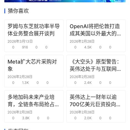
据
猜你喜欢
研
选
罗姆与东芝就功率半导
OpenAI将把伦敦打造
报
体业务整合展开谈判
成其美国以外最大的研
告
究中心
2026年3月13日
2026年2月28日
0
916
0
0
0
4.5K
0
0
创
Meta扩大芯片采购对
《大空头》原型警告：
投
象
英伟达处于与互联网泡
之
窗
沫时期思科同样的“危
2026年2月28日
2026年2月28日
0
1.3K
0
0
险境地”
0
2.4K
0
0
商
多地加码未来产业培
英伟达上一财年以逾
机
育，全链条布局抢占新
700亿美元巨资投向合
链
赛道先机
作方，竭力巩固AI芯片
合
2026年2月28日
2026年2月28日
0
3.8K
0
0
需求
0
2.0K
0
0
圈