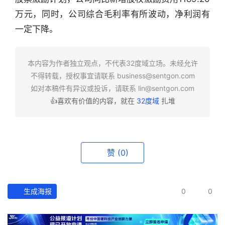
行
业
万元，同时，公司综合毛利率有所波动，净利润有
快
一定下降。
报
本内容为作者独立观点，不代表32度域立场。未经允许
资
不得转载，授权事宜请联系
business@sentgon.com
讯
如对本稿件有异议或投诉，请联系
lin@sentgon.com
精
选
👍喜欢有价值的内容，就在
32度域
扎堆
头
条
赞
(0)
深
度
生成海报
0
0
产
经
数