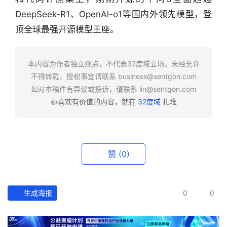
行
业
DeepSeek-R1、OpenAl-o1等国内外领先模型，登
快
顶全球最强开源模型王座。
报
本内容为作者独立观点，不代表32度域立场。未经允许
资
不得转载，授权事宜请联系
business@sentgon.com
讯
如对本稿件有异议或投诉，请联系
lin@sentgon.com
精
选
👍喜欢有价值的内容，就在
32度域
扎堆
头
条
赞
(0)
深
度
生成海报
0
0
产
经
数