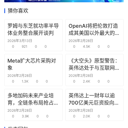
据
猜你喜欢
研
选
罗姆与东芝就功率半导
OpenAI将把伦敦打造
报
体业务整合展开谈判
成其美国以外最大的研
告
究中心
2026年3月13日
2026年2月28日
0
921
0
0
0
4.5K
0
0
创
Meta扩大芯片采购对
《大空头》原型警告：
投
象
英伟达处于与互联网泡
之
窗
沫时期思科同样的“危
2026年2月28日
2026年2月28日
0
1.3K
0
0
险境地”
0
2.4K
0
0
商
多地加码未来产业培
英伟达上一财年以逾
机
育，全链条布局抢占新
700亿美元巨资投向合
链
赛道先机
作方，竭力巩固AI芯片
合
2026年2月28日
2026年2月28日
0
3.9K
0
0
需求
0
2.0K
0
0
圈