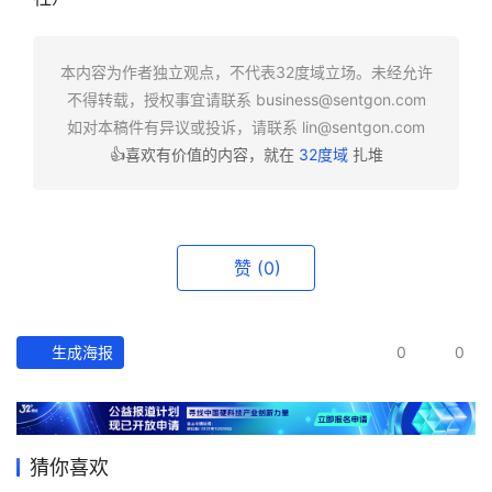
快
报
本内容为作者独立观点，不代表32度域立场。未经允许
不得转载，授权事宜请联系
business@sentgon.com
资
如对本稿件有异议或投诉，请联系
lin@sentgon.com
讯
👍喜欢有价值的内容，就在
32度域
扎堆
精
选
头
赞
(0)
条
深
度
生成海报
0
0
产
经
数
猜你喜欢
据