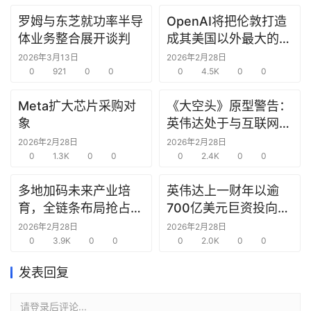
罗姆与东芝就功率半导
OpenAI将把伦敦打造
研
体业务整合展开谈判
成其美国以外最大的研
选
究中心
报
2026年3月13日
2026年2月28日
告
0
921
0
0
0
4.5K
0
0
Meta扩大芯片采购对
《大空头》原型警告：
创
象
英伟达处于与互联网泡
投
沫时期思科同样的“危
2026年2月28日
2026年2月28日
之
0
1.3K
0
0
险境地”
0
2.4K
0
0
窗
多地加码未来产业培
英伟达上一财年以逾
商
育，全链条布局抢占新
700亿美元巨资投向合
机
赛道先机
作方，竭力巩固AI芯片
2026年2月28日
2026年2月28日
链
0
3.9K
0
0
需求
0
2.0K
0
0
合
圈
发表回复
请登录后评论...