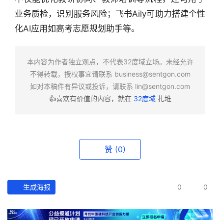
行
业
业务质检，识别服务风险；飞书Aily可助力搭建个性
快
化AI应用如高考志愿规划助手等。
报
本内容为作者独立观点，不代表32度域立场。未经允许
资
不得转载，授权事宜请联系
business@sentgon.com
讯
如对本稿件有异议或投诉，请联系
lin@sentgon.com
精
选
👍喜欢有价值的内容，就在
32度域
扎堆
头
条
赞
(0)
深
度
生成海报
0
0
产
经
数