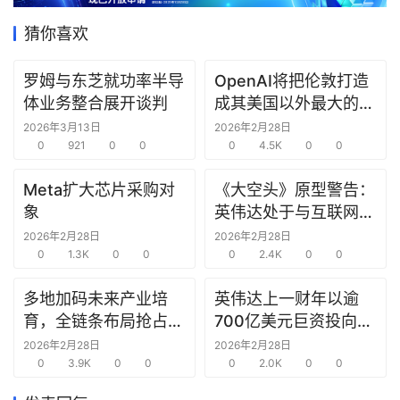
据
猜你喜欢
研
选
罗姆与东芝就功率半导
OpenAI将把伦敦打造
报
体业务整合展开谈判
成其美国以外最大的研
告
究中心
2026年3月13日
2026年2月28日
0
921
0
0
0
4.5K
0
0
创
Meta扩大芯片采购对
《大空头》原型警告：
投
象
英伟达处于与互联网泡
之
窗
沫时期思科同样的“危
2026年2月28日
2026年2月28日
0
1.3K
0
0
险境地”
0
2.4K
0
0
商
多地加码未来产业培
英伟达上一财年以逾
机
育，全链条布局抢占新
700亿美元巨资投向合
链
赛道先机
作方，竭力巩固AI芯片
合
2026年2月28日
2026年2月28日
0
3.9K
0
0
需求
0
2.0K
0
0
圈